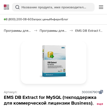
Softline
Поиск
Ме
8 (800) 200-08-60
Запрос цены
Инферит
Блог
Программы для программирования
Программы для работы с базами данных
EMS DB Extract for MySQL
Артикул:
300067901
EMS DB Extract for MySQL (техподдержка
для коммерческой лицензии Business), 3
еще