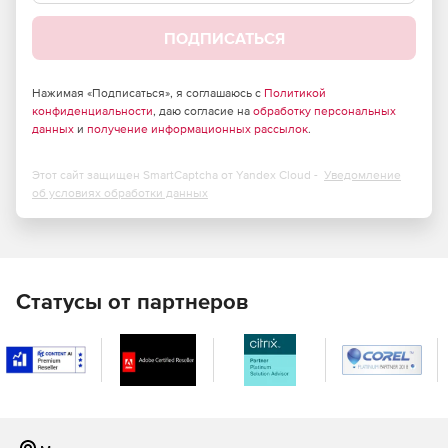
Поддержка стандарта кодировки Unicode.
ПОДПИСАТЬСЯ
Работа в интуитивно понятном интерфейсе мастера
настройки.
Нажимая «Подписаться», я соглашаюсь с
Политикой
конфиденциальности
Выбор объектов для извлечения.
, даю согласие на
обработку персональных
данных
и
получение информационных рассылок
.
Установка ограничений для извлекаемых данных.
Этот сайт защищен SmartCaptcha от Yandex Cloud -
Уведомление
Вставка запросов для очистки таблиц перед
об условиях обработки данных
добавлением извлеченных данных.
Извлечение данных в SQL-сценарии в качестве
команд Insert.
Статусы от партнеров
Извлечение объектов баз данных в правильном
порядке с учетом зависимостей между ними.
Сжатие итогового сценария и разбивание его на тома.
Выбор кодировки символов в итоговом файле.