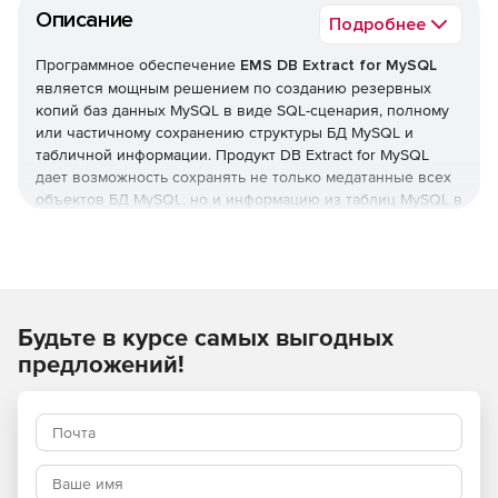
Описание
Подробнее
Программное обеспечение
EMS DB Extract for MySQL
является мощным решением по созданию резервных
копий баз данных MySQL в виде SQL-сценария, полному
или частичному сохранению структуры БД MySQL и
табличной информации. Продукт DB Extract for MySQL
дает возможность сохранять не только медатанные всех
объектов БД MySQL, но и информацию из таблиц MySQL в
виде снимков. Объекты баз данных MySQL сохраняются в
определенном порядке в соответствии с их
зависимостями. Благодаря широкому выбору настроек
администраторы могут определять необходимые объекты
и таблицы для создания дампа базы данных MySQL, а
Будьте в курсе самых выгодных
также устанавливать другие параметры. Удобный
графический мастер шаг за шагом проведет
предложений!
пользователя через процесс извлечения, а специальное
консольное приложение поможет быстро создать
резервные копии БД MySQL.
Ключевые возможности EMS DB Extract for MySQL: