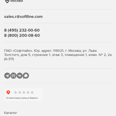
Москва
Сохранение всех параметров текущего сеанса в файл
конфигурации.
sales.r@softline.com
Доступ к консольной утилите для извлечения данных
и метаданных посредством файла конфигурации.
8 (495) 232-00-60
Доступ к базе данных через SSH-туннель.
8 (800) 200-08-60
Бесплатная подписка на один год сопровождения ПО.
ПАО «Софтлайн». Юр. адрес: 119021, г. Москва, ул. Льва
Бесплатные обновления на период действия
Толстого, дом 5, строение 1, этаж 3, помещение 1, комн. № 2, 2а
обслуживания.
(А-311)
Бесплатная неограниченная техподдержка в период
действия сопровождения
Каталог