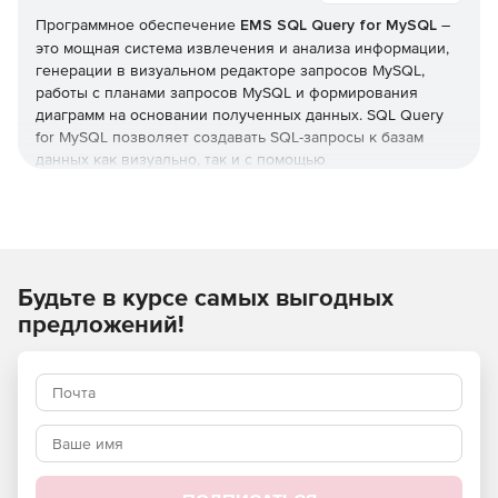
Программное обеспечение
EMS SQL Query for MySQL
–
это мощная система извлечения и анализа информации,
генерации в визуальном редакторе запросов MySQL,
работы с планами запросов MySQL и формирования
диаграмм на основании полученных данных. SQL Query
for MySQL позволяет создавать SQL-запросы к базам
данных как визуально, так и с помощью
профессионального редактора SQL-кода (писать текст
запроса вручную). Благодаря удобному графическому
интерфейсу пользователи SQL Query for MySQL легко
могут подключаться к БД MySQL, выбирать поля и
таблицы для запросов к серверу MySQL, определять
Будьте в курсе самых выгодных
критерии отбора и т. п. Реализованы функции
одновременной работы с несколькими запросами,
предложений!
редактирования текста запроса при помощи
многофункционального редактора, отображения
результатов выполнения запросов, генерации запросов
MySQL с подзапросами и объединениями, построения
диаграмм и реализации многих других задач по
управлению запросами к БД MySQL.
Ключевые
возможности EMS SQL Query for MySQL: