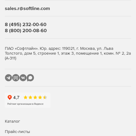
выбранными базами.
sales.r@softline.com
Одновременное подключение к нескольким базам
данных.
8 (495) 232-00-60
8 (800) 200-08-60
Ведение журнала недавно написанных запросов.
Подсветка синтаксиса, возможность «быстрого кода»
ПАО «Софтлайн». Юр. адрес: 119021, г. Москва, ул. Льва
и доступ к клавиатурным шаблонам для ускоренного
Толстого, дом 5, строение 1, этаж 3, помещение 1, комн. № 2, 2а
редактирования текста запросов.
(А-311)
Группировка и фильтрация данных.
Визуальное создание запросов с объединениями и
подзапросами.
Построение диаграмм на основе запросов,
представление планов запросов.
Доступ к мощному редактору BLOB-полей с
Каталог
несколькими способами представления BLOB-
данных.
Прайс-листы