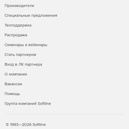
Производители
Гибкая настройка многоязыкового пользовательского
интерфейса.
Специальные предложения
Бесплатная подписка на один год сопровождения ПО.
Техподдержка
Распродажа
Бесплатные обновления на период действия
обслуживания.
Семинары и вебинары
Бесплатная неограниченная техподдержка в период
Стать партнером
действия сопровождения.
Вход в ЛК партнера
О компании
Вакансии
Помощь
Группа компаний Softline
© 1993—2026 Softline