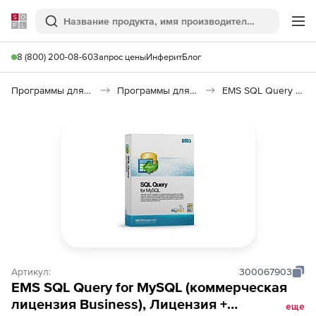
Softline
Поиск
Ме
8 (800) 200-08-60
Запрос цены
Инферит
Блог
Программы для программирования
Программы для работы с базами данных
EMS SQL Query for MySQL
Артикул:
300067903
EMS SQL Query for MySQL (коммерческая
лицензия Business), Лицензия +
еще