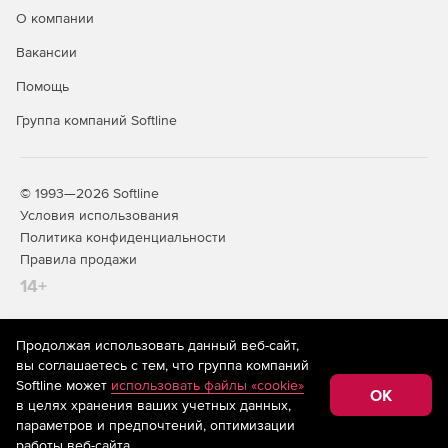
О компании
Вакансии
Помощь
Группа компаний Softline
© 1993—2026 Softline
Условия использования
Политика конфиденциальности
Правила продажи
14+
Продолжая использовать данный веб-сайт,
На информационном ресурсе store.softline.ru применяются
вы соглашаетесь с тем, что группа компаний
рекомендательные технологии
(информационные технологии
Softline может
использовать файлы «cookie»
предоставления информации на основе сбора,
OK
в целях хранения ваших учетных данных,
систематизации и анализа сведений, относящихся к
предпочтениям пользователей сети «Интернет»,
параметров и предпочтений, оптимизации
находящихся на территории Российской Федерации)
работы веб-сайта.