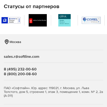
медленных компьютерах.
Статусы от партнеров
Доступ к подробной справочной системе и
демонстрационному приложению для быстрого
освоения продукта.
Использование мощных компонентов и редакторов
свойств для локализации проекта без написания
исходного кода.
Москва
Поддержка сред Delphi 5–7, 2005–2007, 2009, 2010,
XE, XE2, XE3, XE4.
sales.r@softline.com
Бесплатная подписка на один год сопровождения ПО.
8 (495) 232-00-60
8 (800) 200-08-60
Бесплатные обновления на период действия
обслуживания.
ПАО «Софтлайн». Юр. адрес: 119021, г. Москва, ул. Льва
Бесплатная неограниченная техподдержка в период
Толстого, дом 5, строение 1, этаж 3, помещение 1, комн. № 2, 2а
действия сопровождения
(А-311)