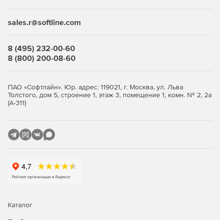
конфигурации.
sales.r@softline.com
Доступ к мощным средствам настройки внешнего
вида системы.
8 (495) 232-00-60
Бесплатная подписка на один год сопровождения ПО.
8 (800) 200-08-60
Бесплатные обновления на период действия
обслуживания.
ПАО «Софтлайн». Юр. адрес: 119021, г. Москва, ул. Льва
Толстого, дом 5, строение 1, этаж 3, помещение 1, комн. № 2, 2а
Бесплатная неограниченная техподдержка в период
(А-311)
действия сопровождения
Каталог