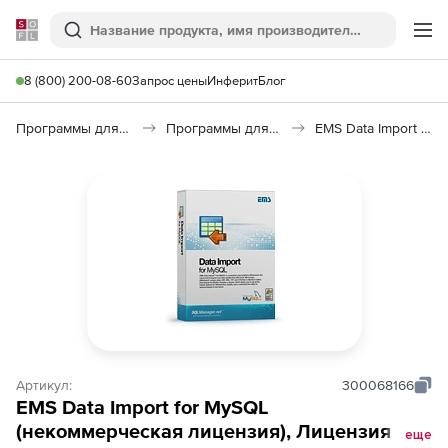
Softline
Поиск
Ме
8 (800) 200-08-60
Запрос цены
Инферит
Блог
Программы для программирования
Программы для работы с базами данных
EMS Data Import for MySQL
Артикул:
300068166
EMS Data Import for MySQL
(некоммерческая лицензия), Лицензия +
еще