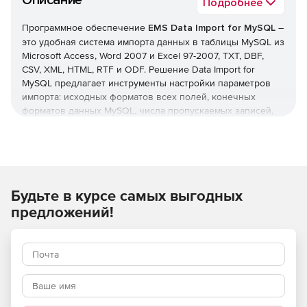
Описание
Подробнее
Программное обеспечение
EMS Data Import for MySQL
–
это удобная система импорта данных в таблицы MySQL из
Microsoft Access, Word 2007 и Excel 97-2007, TXT, DBF,
CSV, XML, HTML, RTF и ODF. Решение Data Import for
MySQL предлагает инструменты настройки параметров
импорта: исходных форматов всех полей, конечных
форматов данных MySQL, числа пропускаемых записей,
параметров фиксации данных и т. п. В состав Data Import
for MySQL входит мастер визуального конфигурирования
параметров для различных файлов, а также консольный
модуль для быстрого импорта информации в таблицы
MySQL.
Будьте в курсе самых выгодных
Ключевые возможности EMS Data Import for MySQL:
предложений!
Импорт данных из 10 наиболее популярных форматов:
Microsoft Access, Word 2007 и Excel 97-2007, TXT, DBF,
CSV, XML, HTML, RTF и ODF.
Импорт данных в одну или множество таблиц или
представлений из нескольких баз данных.