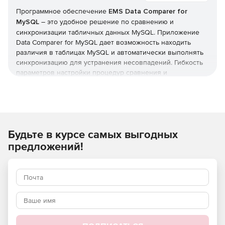
Программное обеспечение
EMS Data Comparer for
MySQL
– это удобное решение по сравнению и
синхронизации табличных данных MySQL. Приложение
Data Comparer for MySQL дает возможность находить
различия в таблицах MySQL и автоматически выполнять
синхронизацию для устранения несовпадений. Гибкость
параметров настройки процедур сравнения и
синхронизации данных MySQL позволяет выбирать поля
и таблицы для сопоставления, запускать частичное
сравнение, параллельно синхронизировать несколько
таблиц и регулировать другие параметры. Data Comparer
for MySQL содержит графический мастер, который шаг за
Будьте в курсе самых выгодных
шагом проведет пользователя через процессы
сравнения/синхронизации, а также консольную утилиту,
предложений!
автоматически синхронизирующую контент в БД MySQL.
Ключевые возможности EMS Data Comparer for MySQL:
Работа в интуитивно понятном интерфейсе мастера
настройки.
Одновременное сравнение данных для нескольких