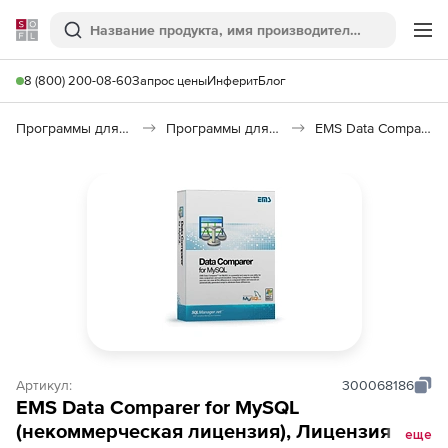
Softline
Поиск
Ме
8 (800) 200-08-60
Запрос цены
Инферит
Блог
Программы для программирования
Программы для работы с базами данных
EMS Data Comparer for MySQL
Артикул:
300068186
EMS Data Comparer for MySQL
(некоммерческая лицензия), Лицензия +
еще