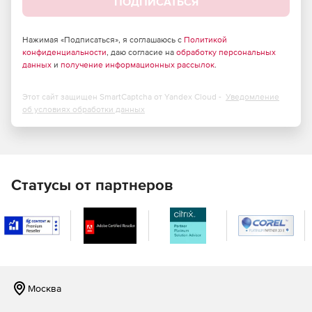
ПОДПИСАТЬСЯ
таблиц.
Выборка данных (автоматически и вручную) для
Нажимая «Подписаться», я соглашаюсь с
Политикой
конфиденциальности
, даю согласие на
обработку персональных
сравнения.
данных
и
получение информационных рассылок
.
Сопоставление данных с использованием фильтров.
Этот сайт защищен SmartCaptcha от Yandex Cloud -
Уведомление
Доступ к обширному диапазону параметров
об условиях обработки данных
синхронизации.
Частичная синхронизация данных.
Сохранение сценария синхронизации в файл для
Статусы от партнеров
дальнейшего использования.
Сохранение всех параметров, заданных в активном
сеансе.
Использование конфигурационных файлов для
сравнения и синхронизации данных.
Москва
Поддержка всех типов данных MySQL.