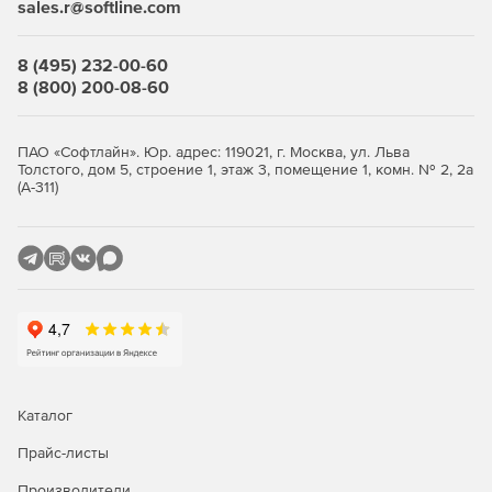
sales.r@softline.com
Мощный визуальный конструктор баз данных.
Простые и удобные мастера для выполнения задач
8 (495) 232-00-60
PostgreSQL.
8 (800) 200-08-60
Соединение при помощи переадресации локальных
портов через SSH-туннель.
ПАО «Софтлайн». Юр. адрес: 119021, г. Москва, ул. Льва
Толстого, дом 5, строение 1, этаж 3, помещение 1, комн. № 2, 2а
Доступ к серверу PostgreSQL при помощи протокола
(А-311)
HTTP.
Контроль версий.
Конструктор отчетов с понятным мастером создания
отчетов.
Бесплатная подписка на один год сопровождения ПО.
Бесплатные обновления на период действия
Каталог
обслуживания.
Прайс-листы
Бесплатная неограниченная техподдержка в период
Производители