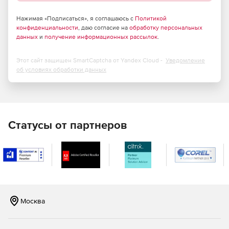
Поддержка данных UTF8.
Нажимая «Подписаться», я соглашаюсь с
Политикой
конфиденциальности
, даю согласие на
обработку персональных
Поддержка объектов «Сортировки».
данных
и
получение информационных рассылок
.
Поддержка расширений, триггеров представления,
unlogged-таблиц.
Этот сайт защищен SmartCaptcha от Yandex Cloud -
Уведомление
об условиях обработки данных
Доступ к современным графическим и текстовым
инструментам для построения запросов.
Современный графический интерфейс пользователя.
Статусы от партнеров
Быстрая навигация и управление базами данных.
Эффективное управление данными и параметрами
безопасности.
Улучшенный проводник баз данных для простого
управления объектами PostgreSQL.
Москва
Импорт и экспорт данных.