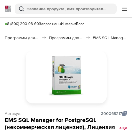
Softline
Поиск
Ме
8 (800) 200-08-60
Запрос цены
Инферит
Блог
Программы для программирования
Программы для работы с базами данных
EMS SQL Manager for PostgreSQL
Артикул:
300068217
EMS SQL Manager for PostgreSQL
(некоммерческая лицензия), Лицензия +
еще