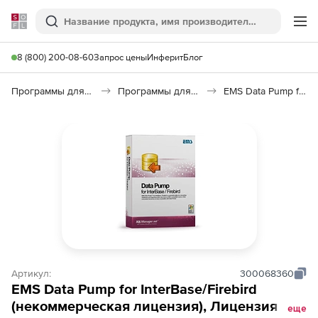
Softline
Поиск
Ме
8 (800) 200-08-60
Запрос цены
Инферит
Блог
Программы для программирования
Программы для работы с базами данных
EMS Data Pump for InterBase/Firebird
Артикул:
300068360
EMS Data Pump for InterBase/Firebird
(некоммерческая лицензия), Лицензия +
еще