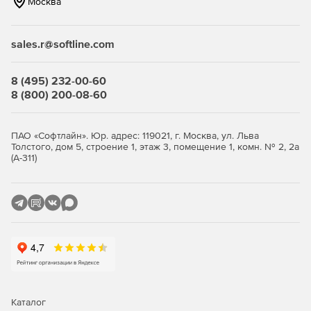
Москва
Выбор таблиц и настройка параметров импорта
данных.
sales.r@softline.com
Полный мониторинг процесса переноса базы данных.
Сохранение всех параметров, заданных в текущем
8 (495) 232-00-60
сеансе, в файл шаблона.
8 (800) 200-08-60
Работа в многоязычном интерфейсе.
ПАО «Софтлайн». Юр. адрес: 119021, г. Москва, ул. Льва
Использование консольной утилиты для
Толстого, дом 5, строение 1, этаж 3, помещение 1, комн. № 2, 2а
автоматического переноса данных с помощью файла
(А-311)
конфигурации.
Безопасное соединение с целевой базой данных
InterBase/Firebird через SSH-туннель.
Бесплатная подписка на один год сопровождения ПО.
Бесплатные обновления на период действия
обслуживания.
Каталог
Бесплатная неограниченная техподдержка в период