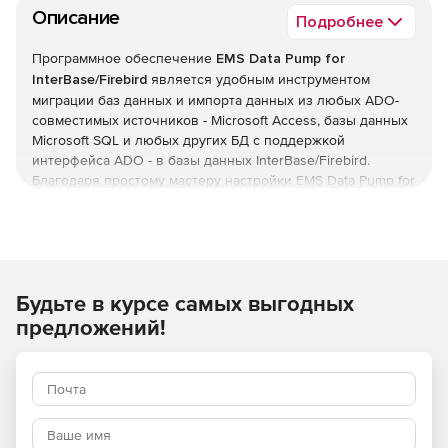
Описание
Подробнее
Программное обеспечение
EMS Data Pump for
InterBase/Firebird
является удобным инструментом
миграции баз данных и импорта данных из любых ADO-
совместимых источников - Microsoft Access, базы данных
Microsoft SQL и любых других БД с поддержкой
интерфейса ADO - в базы данных InterBase/Firebird.
Благодаря простому мастеру настройки EMS Data Pump for
InterBase/Firebird может настраивать строки соединения c
ADO, выбирать таблицы, поля и индексы для переноса,
просматривать и редактировать SQL-сценарии для
построения целевых баз данных InterBase/Firebird,
определять условия всего процесса импорта. Решение
Будьте в курсе самых выгодных
EMS Data Pump for InterBase/Firebird автоматизирует
миграцию данных в InterBase/Firebird при помощи
предложений!
консольной утилиты.
Ключевые возможности EMS Data Pump for
InterBase/Firebird:
Работа в дружественном интерфейсе мастера