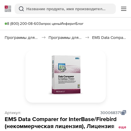
Softline
Поиск
Ме
8 (800) 200-08-60
Запрос цены
Инферит
Блог
Программы для программирования
Программы для работы с базами данных
EMS Data Comparer for InterBase/Firebird
Артикул:
300068371
EMS Data Comparer for InterBase/Firebird
(некоммерческая лицензия), Лицензия +
еще