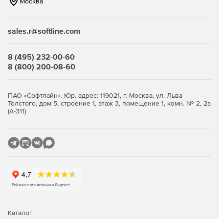
Москва
Сохранение всех параметров, заданных в активном
сеансе.
sales.r@softline.com
Поддержка всех типов данных InterBase/Firebird.
Работа в консольной утилите, использующей
8 (495) 232-00-60
конфигурационные файлы для сравнения и
8 (800) 200-08-60
синхронизации данных.
Бесплатная подписка на один год сопровождения ПО.
ПАО «Софтлайн». Юр. адрес: 119021, г. Москва, ул. Льва
Толстого, дом 5, строение 1, этаж 3, помещение 1, комн. № 2, 2а
Бесплатные обновления на период действия
(А-311)
обслуживания.
Бесплатная неограниченная техподдержка в период
действия сопровождения
Каталог