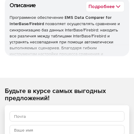
Описание
Подробнее
Программное обеспечение
EMS Data Comparer for
InterBase/Firebird
позволяет осуществлять сравнение и
синхронизацию баз данных InterBase/Firebird: находить
все различия между таблицами InterBase/Firebird и
устранять несовпадения при помощи автоматически
выполняемых сценариев. Благодаря гибким
инструментам настройки процесса сравнения и
синхронизации в EMS Data Comparer for InterBase/Firebird
удобно выбирать таблицы и поля для сравнения,
проводить частичное сравнение и синхронизацию сразу
нескольких таблиц, настраивать другие опции для
эффективного сравнения таблиц InterBase/Firebird.
Будьте в курсе самых выгодных
В состав решения EMS Data Comparer for InterBase/Firebird
предложений!
входит графический мастер, который шаг за шагом
проведет через сравнение и синхронизацию данных, а
консольное приложение поможет быстро и
автоматически синхронизировать таблицы
InterBase/Firebird.