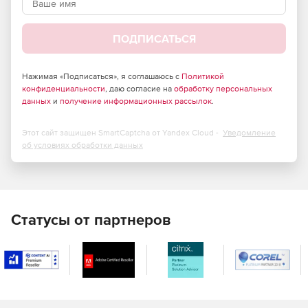
Ключевые возможности Data Generator for DB2:
ПОДПИСАТЬСЯ
Доступ к интуитивно понятному и дружественному
интерфейсу мастера настройки.
Нажимая «Подписаться», я соглашаюсь с
Политикой
конфиденциальности
Поддержка Unicode.
, даю согласие на
обработку персональных
данных
и
получение информационных рассылок
.
Сохранение и редактирование сгенерированных
данных в SQL-сценарии без выполнения запросов на
Этот сайт защищен SmartCaptcha от Yandex Cloud -
Уведомление
сервере.
об условиях обработки данных
Генерация данных для таблиц нескольких баз данных,
находящихся на одном сервере.
Поддержка базовых типов данных DB2, включая
Статусы от партнеров
пользовательские типы на основе простых типов.
Использование разных видов генерации данных для
каждого поля, включая генерацию по списку,
случайным образом, методом инкремента,
одновременную генерацию в два и более полей и т.