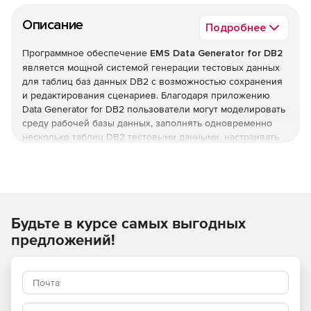
Описание
Подробнее
Программное обеспечение
EMS Data Generator for DB2
является мощной системой генерации тестовых данных
для таблиц баз данных DB2 с возможностью сохранения
и редактирования сценариев. Благодаря приложению
Data Generator for DB2 пользователи могут моделировать
среду рабочей базы данных, заполнять одновременно
несколько таблиц DB2 тестовыми данными, настраивать
таблицы для генерации данных, определять диапазоны
значений.
Кроме того, Data Generator for DB2 позволяет создавать
текстовые поля по маске, задавать списки значений
Будьте в курсе самых выгодных
вручную или выбирать их из SQL-запросов, регулировать
параметры генерации тестовых данных DB2 для каждого
предложений!
типа поля и многое другое. В состав решения Data
Generator for DB2 входит обширный инструментарий для
быстрой генерации тестовых данных в БД DB2, а также
консольная утилита для создания тестовых данных при
помощи шаблонов.