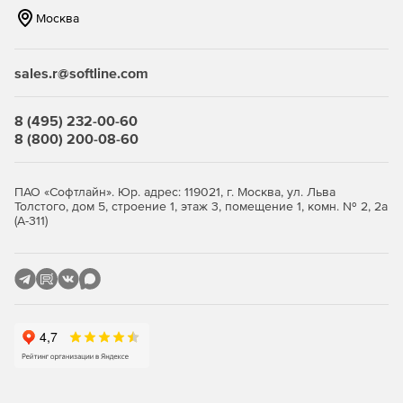
д.
Москва
Использование результатов SQL-запросов в качестве
списков значений для генерации данных.
sales.r@softline.com
Предварительный просмотр генерируемых данных.
8 (495) 232-00-60
Автоматический контроль над сохранением
8 (800) 200-08-60
ссылочной целостности для связанных таблиц.
Доступ к широкому диапазону параметров генерации
ПАО «Софтлайн». Юр. адрес: 119021, г. Москва, ул. Льва
для любого типа полей.
Толстого, дом 5, строение 1, этаж 3, помещение 1, комн. № 2, 2а
(А-311)
Установка NULL-значений в некоторых случаях.
Сохранение всех параметров процесса генерации
активного сеанса в файл конфигурации.
Генерация данных с помощью файла-шаблона.
Бесплатная подписка на один год сопровождения ПО.
Бесплатные обновления на период действия