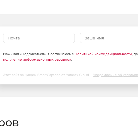
 копирования до 4 раз.
я.
налов с помощью удобного мастера.
 задач, включая резервное копирование,
Нажимая «Подписаться», я соглашаюсь с
Политикой конфиденциальности
, д
получение информационных рассылок
.
ния сервисных планов на множестве серверов и
Этот сайт защищен SmartCaptcha от Yandex Cloud -
Уведомление об условия
м политик на множестве серверов с помощью понятной
вного копирования для увеличения быстродействия.
еров