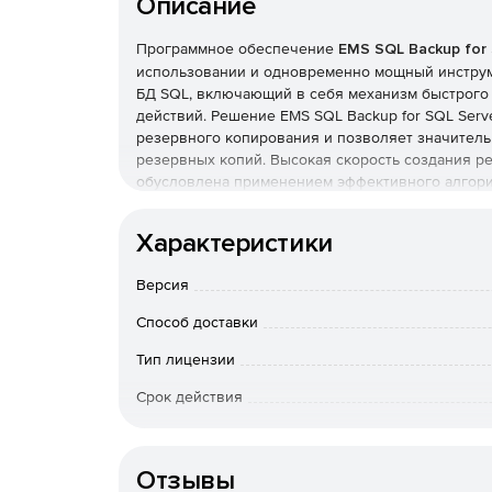
Описание
Программное обеспечение
EMS SQL Backup for 
использовании и одновременно мощный инструм
БД SQL, включающий в себя механизм быстрого
действий. Решение EMS SQL Backup for SQL Ser
резервного копирования и позволяет значитель
резервных копий. Высокая скорость создания ре
обусловлена применением эффективного алгори
сжатия и количества потоков.
Характеристики
Шифрование файлов резервных копий
В целях безопасности EMS SQL Backup может ш
Версия
создания, используя AES, DES, Blowfish алгоритм
Способ доставки
Облачные сервисы
EMS SQL Backup может сохранять резервные ко
Тип лицензии
Amazon S3, FTP (SSL), SFTP (SSH), Windows network f
Срок действия
Набор сервисных задач для регулярного обсл
Тип организации
Помимо резервного копирования и восстановле
задачи по обслуживанию БД, как реиндексация, 
Отзывы