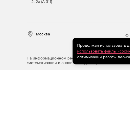
2, 2а (А-311)
Москва
© 
Продолжая использовать дан
использовать файлы «cooki
оптимизации работы веб-са
На информационном ресурсе store.softline.ru примен
систематизации и анализа сведений, относящихся к 