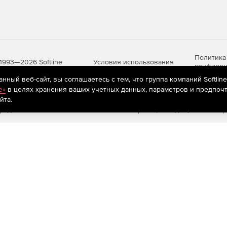
Политика
Условия использования
1993—2026 Softline
конфиден
ный веб-сайт, вы соглашаетесь с тем, что группа компаний Softlin
e»
в целях хранения ваших учетных данных, параметров и предпочт
йта.
яются
рекомендательные технологии
(информационные технологии п
предпочтениям пользователей сети «Интернет», находящихся на те