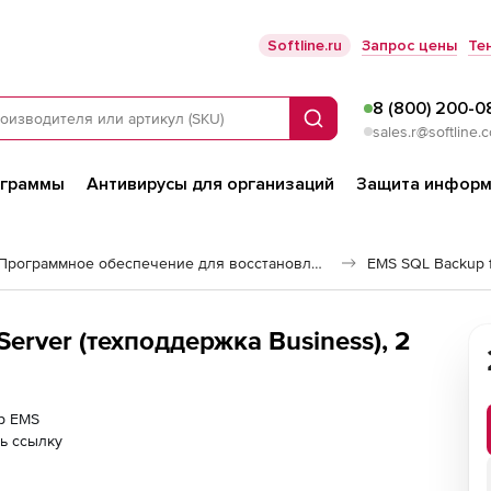
Softline.ru
Запрос цены
Те
8 (800) 200-0
Поиск
sales.r@softline.
ограммы
Антивирусы для организаций
Защита информ
Программное обеспечение для восстановления данных
EMS SQL Backup f
erver (техподдержка Business), 2
ер EMS
ь ссылку