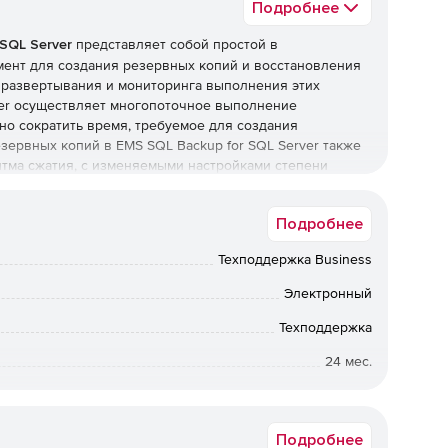
Подробнее
SQL Server
представляет собой простой в
ент для создания резервных копий и восстановления
 развертывания и мониторинга выполнения этих
ver осуществляет многопоточное выполнение
но сократить время, требуемое для создания
зервных копий в EMS SQL Backup for SQL Server также
тма сжатия, с изменяемыми настройками степени
Подробнее
ифровать файлы резервных копий во время их
Техподдержка Business
ы.
Электронный
пии в удаленное хранилище. Реализована поддержка
Техподдержка
olders (CIFS), Microsoft Azure.
24 мес.
уживания БД
Коммерческая
ния EMS SQL Backup позволяет решать такие важные
обновление статистики, усечение, доставка журналов и
Подробнее