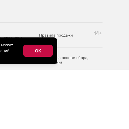
14+
Правила продажи
циальности
e может
OK
ений,
редоставления информации на основе сбора,
рритории Российской Федерации)