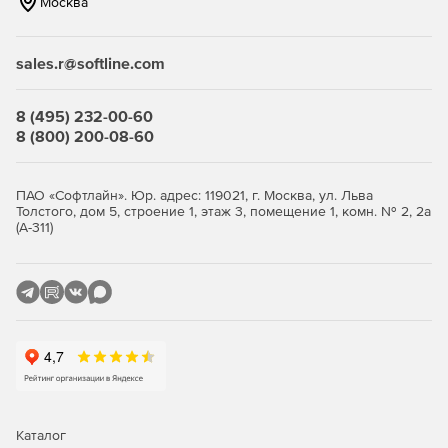
Москва
Прогнозирование необходимости расширения
дискового пространства.
Сборщик статистики производительности системы и
sales.r@softline.com
SQL Server.
Графическое сравнение статистики за разные
8 (495) 232-00-60
периоды времени для поиска «узких мест» в
8 (800) 200-08-60
производительности.
Просмотр информации о текущих серверных
ПАО «Софтлайн». Юр. адрес: 119021, г. Москва, ул. Льва
процессах, а также блокировках, относящихся к
Толстого, дом 5, строение 1, этаж 3, помещение 1, комн. № 2, 2а
определенным процессам и объектам.
(А-311)
Элементарное управление всеми объектами SQL
Server.
Удобный инструмент управления запросами для SQL
запросов и выполнения скриптов.
Сохранение и сравнение конфигураций SQL Server.
Каталог