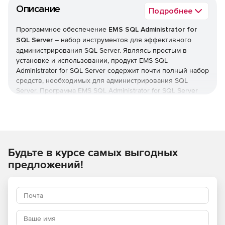
Описание
Подробнее
Программное обеспечение
EMS SQL Administrator for
SQL Server
– набор инструментов для эффективного
администрирования SQL Server. Являясь простым в
установке и использовании, продукт EMS SQL
Administrator for SQL Server содержит почти полный набор
средств, необходимых для администрирования SQL
Server. Программа EMS SQL Administrator for SQL Server
предназначена для работы именно администраторов баз
данных и позволяет выполнять задачи по
администрированию максимально просто, быстро и
эффективно.
Будьте в курсе самых выгодных
EMS SQL Administrator for SQL Server позволяет управлять
задачами по обслуживанию, контролировать наличие их
предложений!
расписания по выполнению, периодичность расписания и
успешность последнего выполнения. Решение
выполняет поиск возможных неисправностей и
информирует пользователя при обнаружении таковых;
собирает статистику производительности, позволяет
находить «узкие места» в производительности,