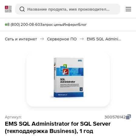
Softline
Поиск
Ме
8 (800) 200-08-60
Запрос цены
Инферит
Блог
Сеть и интернет
Серверное ПО
EMS SQL Administrator for SQL Server
Артикул:
300576142
EMS SQL Administrator for SQL Server
(техподдержка Business), 1 год