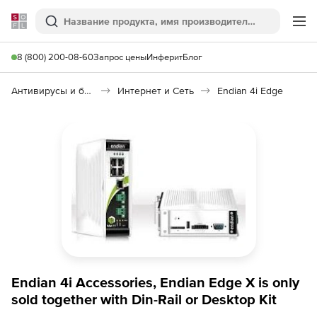
Softline
Поиск
Ме
8 (800) 200-08-60
Запрос цены
Инферит
Блог
Антивирусы и безопасность
Интернет и Сеть
Endian 4i Edge
Endian 4i Accessories, Endian Edge X is only
sold together with Din-Rail or Desktop Kit