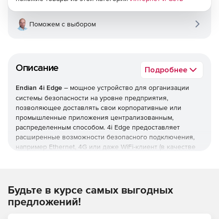
Поможем с выбором
Описание
Подробнее
Endian 4i Edge
– мощное устройство для организации
системы безопасности на уровне предприятия,
позволяющее доставлять свои корпоративные или
промышленные приложения централизованным,
распределенным способом. 4i Edge предоставляет
расширенные возможности безопасного подключения,
например Ethernet, 4G или даже WiFi-клиент (в качестве
восходящей линии связи).
4i Edge поддерживает технологию Edge Computing (с
использованием Docker), что позволяет доставлять свои
Будьте в курсе самых выгодных
корпоративные или промышленные приложения на
предложений!
каждый удаленный сайт и запускать их локально, что
снижает пропускную способность и задержку