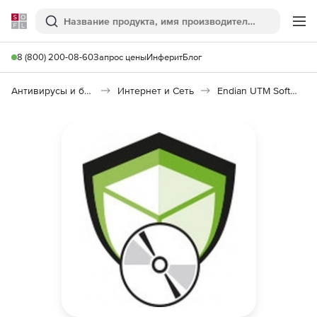
Softline
Поиск
Ме
8 (800) 200-08-60
Запрос цены
Инферит
Блог
Антивирусы и безопасность
Интернет и Сеть
Endian UTM Software Appliance