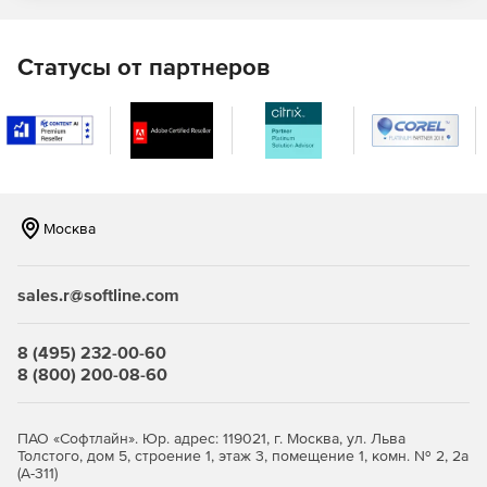
Безопасность электронной почты – блокирование
спама, фишинга и других нежелательных писем.
Статусы от партнеров
Предотвращение вторжений – защита сетевых
ресурсов от вредоносных атак, хакеров, большинства
внутренних/внешних угроз за свет глубокой проверки
пакетов данных.
«Горячие точки» – создание безопасных «горячих
точек» для гостей, сотрудников и клиентов,
Москва
поддержка интеграции с платежной системой Paypal.
Качество обслуживания – управление нагрузкой на
sales.r@softline.com
полосу пропускания, настройка приоритетов для
критических бизнес-приложений, таких как VoIP,
электронная почта и другие, для повышения
8 (495) 232-00-60
производительности.
8 (800) 200-08-60
Отказоустойчивость – обеспечение высокой
доступности путем кластеризации двух единиц для
ПАО «Софтлайн». Юр. адрес: 119021, г. Москва, ул. Льва
создания максимально надежной интернет-защиты в
Толстого, дом 5, строение 1, этаж 3, помещение 1, комн. № 2, 2а
(А-311)
случае аппаратных сбоев.