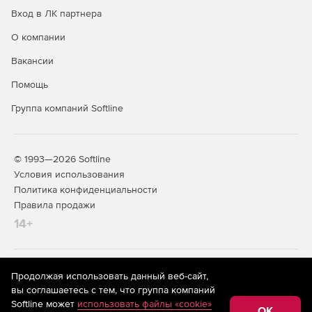
Вход в ЛК партнера
О компании
Вакансии
Помощь
Группа компаний Softline
© 1993—2026 Softline
Условия использования
Политика конфиденциальности
Правила продажи
14+
На информационном ресурсе store.softline.ru применяются
Продолжая использовать данный веб-сайт,
рекомендательные технологии
(информационные технологии
вы соглашаетесь с тем, что группа компаний
предоставления информации на основе сбора,
Softline может
использовать файлы «cookie»
систематизации и анализа сведений, относящихся к
OK