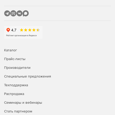
Web-безопасность – управление тем, кто и к каким
компонентам корпоративной сети получает доступ,
защита сотрудников от онлайн-атак.
Антивирус – обнаружение и предотвращение
вирусных заражений через почтовый и онлайн-
трафик.
Multi-WAN (с отказоустойчивостью) – создание
Каталог
нескольких интернет-соединений, поддержка простых
конфигураций отказоустойчивости и одновременных
Прайс-листы
подключений.
Производители
Централизованное управление – контроль,
Специальные предложения
обновление, поддержка всех решений Endian и их
лицензий через единый интерфейс.
Техподдержка
Распродажа
Отчетность – создание отчетов на базе данных
реального времени и архивной информации для
Семинары и вебинары
всего важного сетевого трафика. Генерация
ежедневных, еженедельных, ежемесячных отчетов
Стать партнером