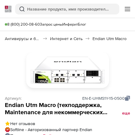
Softline
Поиск
Ме
8 (800) 200-08-60
Запрос цены
Инферит
Блог
Антивирусы и безопасность
Интернет и Сеть
Endian Utm Macro
Артикул:
EN-E-UHMS1Y-15-0500
Endian Utm Macro (техподдержка,
Maintenance для некоммерческих
еще
организаций), 500, Standard на 1 год
Нет отзывов
Softline - Авторизованный партнер Endian