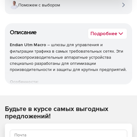
Поможем с выбором
Описание
Подробнее
Endian Utm Macro
– шлюзы для управления и
фильтрации трафика в самых требовательных сетях. Эти
высокопроизводительные аппаратные устройства
специально разработаны для оптимизации
производительности и защиты для крупных предприятий.
Особенности:
18 портов Ethernet.
32 ГБ ОЗУ.
Будьте в курсе самых выгодных
предложений!
HDD Raid 2x1 ТБ.
LAN-байпас.