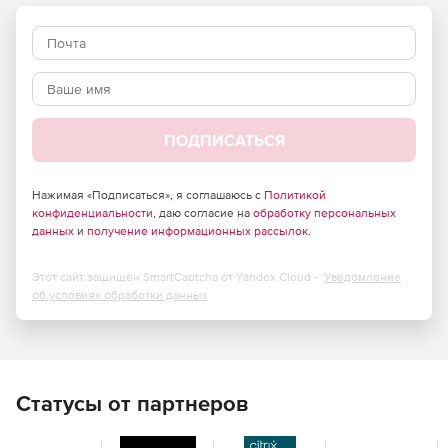
8 ГБ памяти
Настольное устройство
Доступно обновление WIFI
ПОДПИСАТЬСЯ
Нажимая «Подписаться», я соглашаюсь с
Политикой
конфиденциальности
, даю согласие на
обработку персональных
данных
и
получение информационных рассылок
.
Этот сайт защищен SmartCaptcha от Yandex Cloud -
Уведомление
об условиях обработки данных
Статусы от партнеров