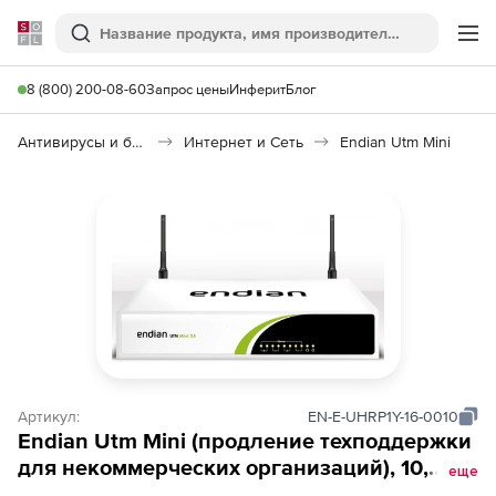
Softline
Поиск
Ме
8 (800) 200-08-60
Запрос цены
Инферит
Блог
Антивирусы и безопасность
Интернет и Сеть
Endian Utm Mini
Артикул:
EN-E-UHRP1Y-16-0010
Endian Utm Mini (продление техподдержки
для некоммерческих организаций), 10,
еще
Premium на 1 год