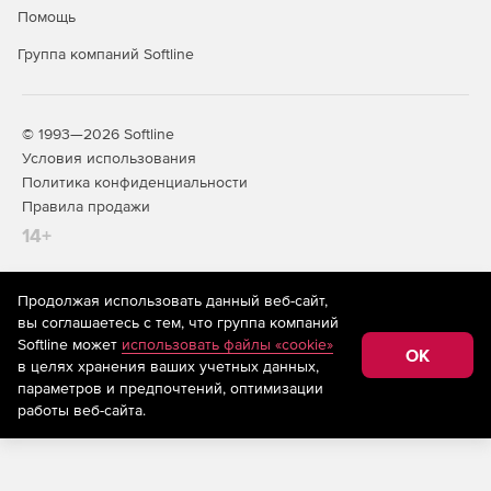
Помощь
Группа компаний Softline
© 1993—2026 Softline
Условия использования
Политика конфиденциальности
Правила продажи
14+
Продолжая использовать данный веб-сайт,
На информационном ресурсе store.softline.ru применяются
вы соглашаетесь с тем, что группа компаний
рекомендательные технологии
(информационные технологии
Softline может
использовать файлы «cookie»
предоставления информации на основе сбора,
OK
в целях хранения ваших учетных данных,
систематизации и анализа сведений, относящихся к
предпочтениям пользователей сети «Интернет»,
параметров и предпочтений, оптимизации
находящихся на территории Российской Федерации)
работы веб-сайта.