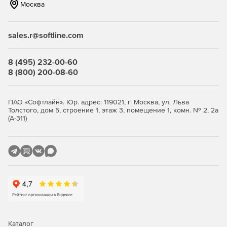
Москва
Централизованное управление всеми устройствами
Endian с помощью Endian Management Center (EMC).
sales.r@softline.com
* Компания Meta, владеющая Instagram, Facebook и
WhatsApp, признана экстремистской, ее деятельность на
территории РФ запрещена
8 (495) 232-00-60
8 (800) 200-08-60
ПАО «Софтлайн». Юр. адрес: 119021, г. Москва, ул. Льва
Толстого, дом 5, строение 1, этаж 3, помещение 1, комн. № 2, 2а
(А-311)
Каталог