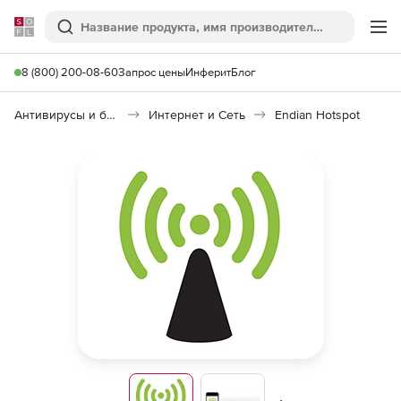
Softline
Поиск
Ме
8 (800) 200-08-60
Запрос цены
Инферит
Блог
Антивирусы и безопасность
Интернет и Сеть
Endian Hotspot