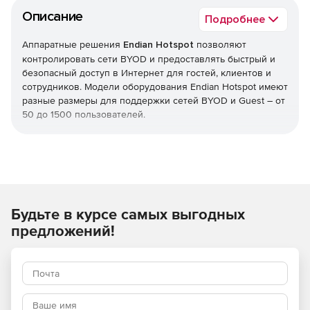
Описание
Подробнее
Аппаратные решения
Endian Hotspot
позволяют
контролировать сети BYOD и предоставлять быстрый и
безопасный доступ в Интернет для гостей, клиентов и
сотрудников. Модели оборудования Endian Hotspot имеют
разные размеры для поддержки сетей BYOD и Guest – от
50 до 1500 пользователей.
Управление пропускной способностью
Endian Hotspot позволяет управлять доступной
пропускной способностью многими способами: можно
установить скорость просмотра пользователей или объем
данных, которые можно загрузить. Также можно
Будьте в курсе самых выгодных
использовать настройки кэша, чтобы облегчить
доступность популярных веб-сайтов или веб-сайтов,
предложений!
которые имеют отношение к бизнесу.
Cyclic Tickets
С Cyclic Tickets можно перемещаться в соответствии с
критериями повторяемости. Менеджер Hotspot может
назначать билеты по часам или по трафику данных с