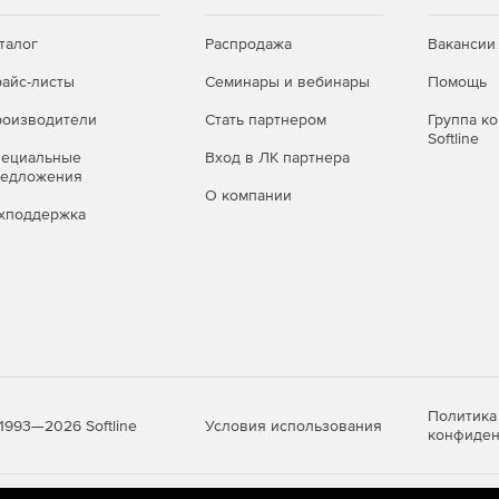
талог
Распродажа
Вакансии
айс-листы
Семинары и вебинары
Помощь
оизводители
Стать партнером
Группа к
Softline
пециальные
Вход в ЛК партнера
редложения
О компании
хподдержка
Политика
Условия использования
1993—2026 Softline
конфиден