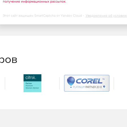
получение информационных рассылок
.
Этот сайт защищен SmartCaptcha от Yandex Cloud -
Уведомление об условия
еров