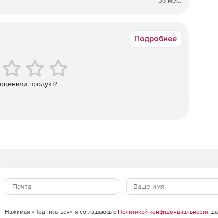
36 мес.
юбой веб-контент: веб-страницы с мероприятиями,
 прогнозом погоды, новостями и т. д.
Коммерческая
Подробнее
ые уже успешно вошли в систему, и упрощает их
ишлось проходить повторную аутентификацию.
 «Горячей точкой» Endian, чтобы пользователи могли
 оценили продукт?
ли Google.
и Endian с помощью Endian Management Center (EMC).
 и WhatsApp, признана экстремистской, ее деятельность
Нажимая «Подписаться», я соглашаюсь с
Политикой конфиденциальности
, д