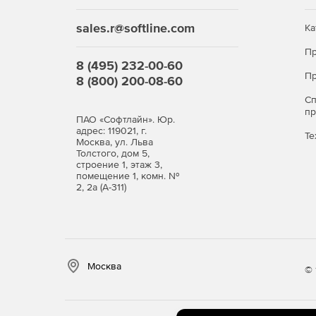
sales.r@softline.com
Ка
Пр
8 (495) 232-00-60
Пр
8 (800) 200-08-60
С
п
ПАО «Софтлайн». Юр.
адрес: 119021, г.
Те
Москва, ул. Льва
Толстого, дом 5,
строение 1, этаж 3,
помещение 1, комн. №
2, 2а (А-311)
Москва
© 