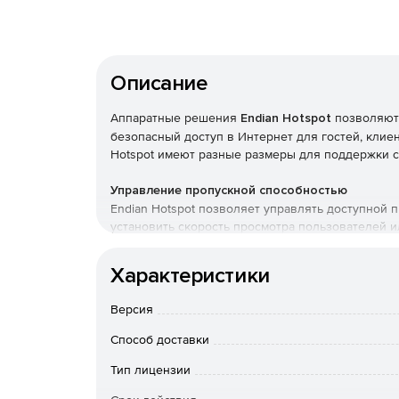
Описание
Аппаратные решения
Endian Hotspot
позволяют 
безопасный доступ в Интернет для гостей, клие
Hotspot имеют разные размеры для поддержки се
Управление пропускной способностью
Endian Hotspot позволяет управлять доступной
установить скорость просмотра пользователей и
можно использовать настройки кэша, чтобы обле
сайтов, которые имеют отношение к бизнесу.
Характеристики
Cyclic Tickets
Версия
С Cyclic Tickets можно перемещаться в соответ
может назначать билеты по часам или по трафи
Способ доставки
еженедельно, ежемесячно или даже ежегодно.
Тип лицензии
Премиум-контент