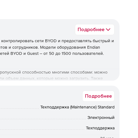
Подробнее
контролировать сети BYOD и предоставлять быстрый и
нтов и сотрудников. Модели оборудования Endian
тей BYOD и Guest – от 50 до 1500 пользователей.
 пропускной способностью многими способами: можно
ли объем данных, которые можно загрузить. Также
гчить доступность популярных веб-сайтов или веб-
Подробнее
Техподдержка (Maintenance) Standard
ствии с критериями повторяемости. Менеджер Hotspot
ку данных с любой периодичностью: ежедневно,
Электронный
Техподдержка