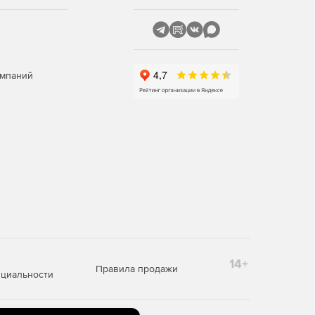
омпаний
14+
Правила продажи
циальности