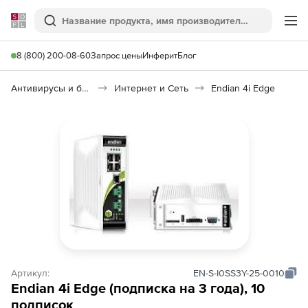
Softline
Поиск
Ме
8 (800) 200-08-60
Запрос цены
Инферит
Блог
Антивирусы и безопасность
Интернет и Сеть
Endian 4i Edge
Артикул:
EN-S-I0SS3Y-25-0010
Endian 4i Edge (подписка на 3 года), 10
подписок