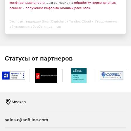
конфиденциальности
Serial over IP.
, даю согласие на
обработку персональных
данных
и
получение информационных рассылок
.
Edge Computing (Docker).
Этот сайт защищен SmartCaptcha от Yandex Cloud -
Уведомление
Рабочая температура от 0 до + 60 ° C
об условиях обработки данных
Статусы от партнеров
Москва
sales.r@softline.com