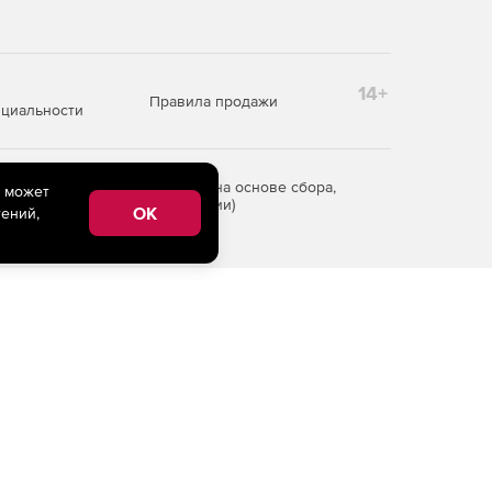
14+
Правила продажи
циальности
редоставления информации на основе сбора,
e может
рритории Российской Федерации)
OK
ений,