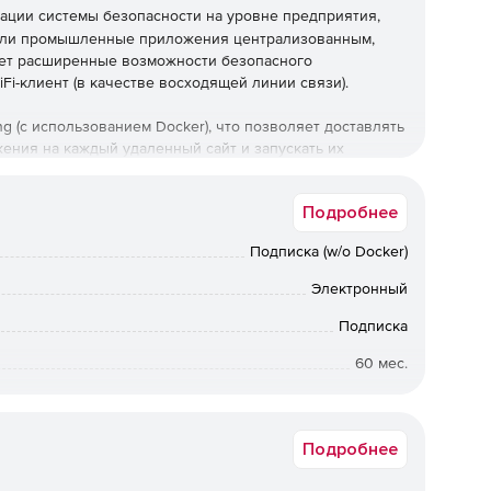
ации системы безопасности на уровне предприятия,
или промышленные приложения централизованным,
яет расширенные возможности безопасного
Fi-клиент (в качестве восходящей линии связи).
g (с использованием Docker), что позволяет доставлять
ния на каждый удаленный сайт и запускать их
 и задержку приложений, а также повышает
ерез Интернет.
Подробнее
Подписка (w/o Docker)
Электронный
Подписка
60 мес.
Коммерческая
Подробнее