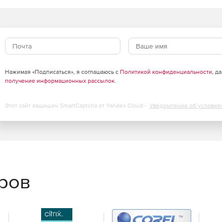
Нажимая «Подписаться», я соглашаюсь с
Политикой конфиденциальности
, д
получение информационных рассылок
.
Этот сайт защищен SmartCaptcha от Yandex Cloud -
Уведомление об условия
еров