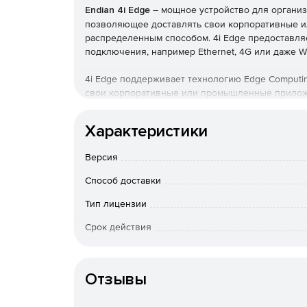
Endian 4i Edge
– мощное устройство для организ
позволяющее доставлять свои корпоративные 
распределенным способом. 4i Edge предоставл
подключения, например Ethernet, 4G или даже Wi
4i Edge поддерживает технологию Edge Computin
свои корпоративные или промышленные приложе
локально, что снижает пропускную способность
безопасность при меньшем количестве данных ч
Характеристики
Основные особенности:
Версия
3 порта Gigabit Ethernet.
Способ доставки
Тип лицензии
Поддержка модуля 4G (внутренняя).
Срок действия
WiFi Client (Uplink).
Тип организации
Serial over IP.
Отзывы
Edge Computing (Docker).