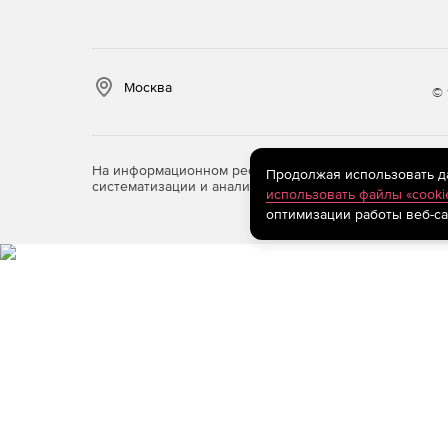
Москва
© 
На информационном ресурсе store.softline.ru примен
Продолжая использовать дан
систематизации и анализа сведений, относящихся к 
использовать файлы «cooki
оптимизации работы веб-са