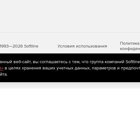
Политика
Условия использования
1993—2026 Softline
конфиден
ный веб-сайт, вы соглашаетесь с тем, что группа компаний Softlin
e»
в целях хранения ваших учетных данных, параметров и предпочт
яются
рекомендательные технологии
(информационные технологии п
йта.
предпочтениям пользователей сети «Интернет», находящихся на те