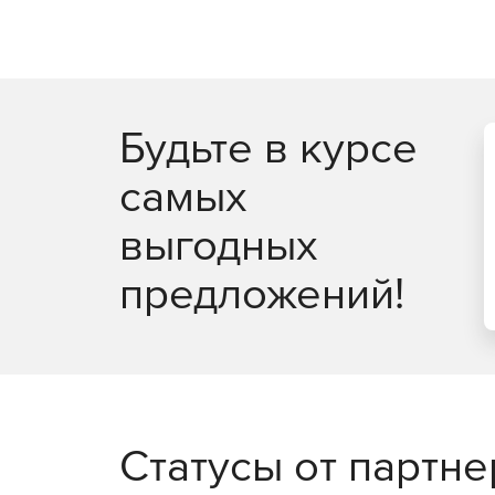
Антивирус – обнаружение и предотвращение
Multi-WAN (с отказоустойчивостью) – создан
конфигураций отказоустойчивости и одновр
Будьте в курсе
Централизованное управление – контроль, о
лицензий через единый интерфейс.
самых
Отчетность – создание отчетов на базе дан
выгодных
всего важного сетевого трафика. Генераци
предложений!
Статусы от партн