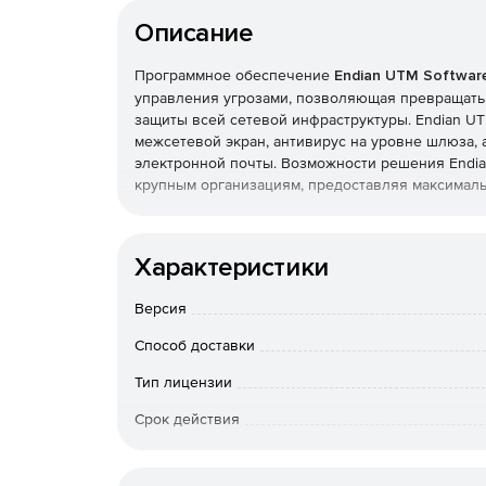
Описание
Программное обеспечение
Endian UTM Software
управления угрозами, позволяющая превращать
защиты всей сетевой инфраструктуры. Endian UTM
межсетевой экран, антивирус на уровне шлюза, 
электронной почты. Возможности решения Endian
крупным организациям, предоставляя максималь
Преимущества Endian UTM Software Appliance:
Характеристики
Поддержка практически любого оборудовани
Версия
Простое развертывание системы унифициров
Способ доставки
Масштабируемость по мере роста сети орган
Тип лицензии
Полная защита критически-важных бизнес-ре
Срок действия
Тип организации
Основные характеристики Endian UTM Software 