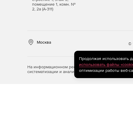
помещение 1, комн. №
2, 2а (А-311)
Москва
© 
Продолжая использовать дан
использовать файлы «cooki
На информационном ресурсе store.softline.ru примен
оптимизации работы веб-са
систематизации и анализа сведений, относящихся к 