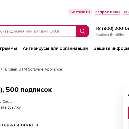
Softline.ru
Запрос цены
Те
8 (800) 200-0
Поиск
sales.r@softline.
ограммы
Антивирусы для организаций
Защита информ
Endian UTM Software Appliance
д), 500 подписок
р Endian
ать ссылку
тавка и оплата