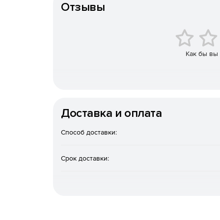
Отзывы
Межсетевой экран – защита сети от интерне
ресурсам внутри и за пределами сети.
Безопасность электронной почты – блокиров
Как бы вы
Предотвращение вторжений – защита сетевых
внутренних/внешних угроз за свет глубокой 
«Горячие точки» – создание безопасных «гор
поддержка интеграции с платежной системой 
Доставка и оплата
Качество обслуживания – управление нагруз
Способ доставки:
критических бизнес-приложений, таких как V
производительности.
Срок доставки:
Отказоустойчивость – обеспечение высокой 
создания максимально надежной интернет-за
Web-безопасность – управление тем, кто и к
доступ, защита сотрудников от онлайн-атак.