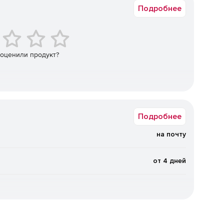
Подробнее
т-угроз, предоставляющая доступ только к проверенным
ание спама, фишинга и других нежелательных писем.
 оценили продукт?
 ресурсов от вредоносных атак, хакеров, большинства
проверки пакетов данных.
ячих точек» для гостей, сотрудников и клиентов,
Paypal.
Подробнее
кой на полосу пропускания, настройка приоритетов для
на почту
oIP, электронная почта и другие, для повышения
от 4 дней
доступности путем кластеризации двух единиц для
щиты в случае аппаратных сбоев.
 каким компонентам корпоративной сети получает