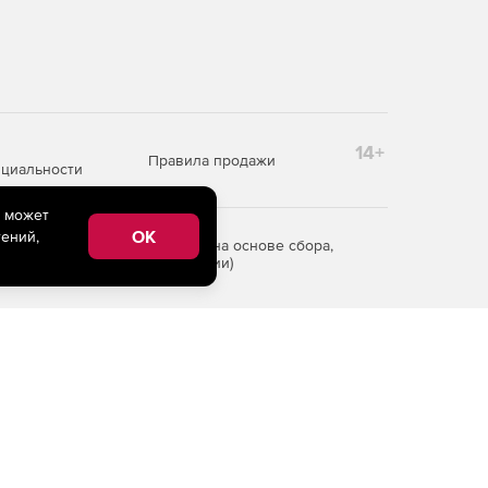
14+
Правила продажи
циальности
e может
OK
ений,
редоставления информации на основе сбора,
рритории Российской Федерации)