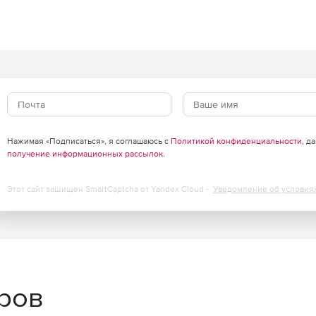
 вирусных заражений через почтовый и онлайн-трафик.
ие нескольких интернет-соединений, поддержка простых
еменных подключений.
бновление, поддержка всех решений Endian и их
ных реального времени и архивной информации для
Нажимая «Подписаться», я соглашаюсь с
Политикой конфиденциальности
, д
я ежедневных, еженедельных, ежемесячных отчетов
получение информационных рассылок
.
Этот сайт защищен SmartCaptcha от Yandex Cloud -
Уведомление об условия
еров