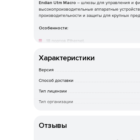
Endian Utm Macro
– шлюзы для управления и фил
высокопроизводительные аппаратные устройств
производительности и защиты для крупных пред
Особенности:
18 портов Ethernet.
32 ГБ ОЗУ.
Характеристики
HDD Raid 2x1 ТБ.
Версия
Способ доставки
LAN-байпас.
Тип лицензии
Стойка 2U.
Тип организации
2x 10 Gigabit SFP + (опционально).
Особенности доставки
Отзывы