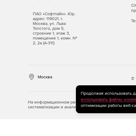
С
п
ПАО «Софтлайн». Юр.
адрес: 119021, г.
Те
Москва, ул. Льва
Толстого, дом 5,
строение 1, этаж 3,
помещение 1, комн. №
2, 2а (А-311)
Москва
© 
Продолжая использовать дан
использовать файлы «cooki
На информационном ресурсе store.softline.ru примен
оптимизации работы веб-са
систематизации и анализа сведений, относящихся к 