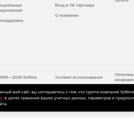
Softline
пециальные
Вход в ЛК партнера
редложения
О компании
хподдержка
Политика
Условия использования
1993—2026 Softline
конфиден
ный веб-сайт, вы соглашаетесь с тем, что группа компаний Softlin
e»
в целях хранения ваших учетных данных, параметров и предпочт
яются
рекомендательные технологии
(информационные технологии п
йта.
предпочтениям пользователей сети «Интернет», находящихся на те