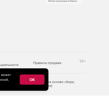
14+
Правила продажи
циальности
e может
OK
ений,
редоставления информации на основе сбора,
рритории Российской Федерации)