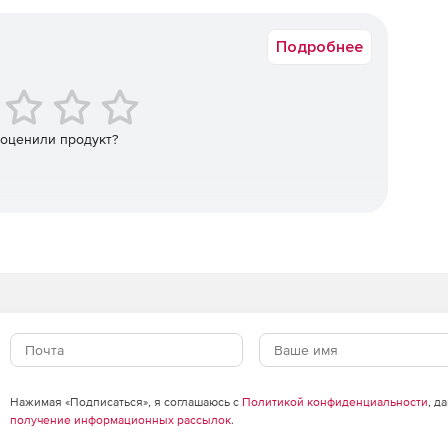
Коммерческая
Appliance:
Подробнее
т-угроз, предоставляющая доступ только к проверенным
ание спама, фишинга и других нежелательных писем.
 оценили продукт?
 ресурсов от вредоносных атак, хакеров, большинства
проверки пакетов данных.
ячих точек» для гостей, сотрудников и клиентов,
Paypal.
кой на полосу пропускания, настройка приоритетов для
oIP, электронная почта и другие, для повышения
доступности путем кластеризации двух единиц для
щиты в случае аппаратных сбоев.
Нажимая «Подписаться», я соглашаюсь с
Политикой конфиденциальности
, д
получение информационных рассылок
.
 каким компонентам корпоративной сети получает