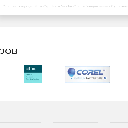
Этот сайт защищен SmartCaptcha от Yandex Cloud -
Уведомление об условия
 вирусных заражений через почтовый и онлайн-трафик.
ие нескольких интернет-соединений, поддержка простых
еменных подключений.
еров
бновление, поддержка всех решений Endian и их
ных реального времени и архивной информации для
я ежедневных, еженедельных, ежемесячных отчетов