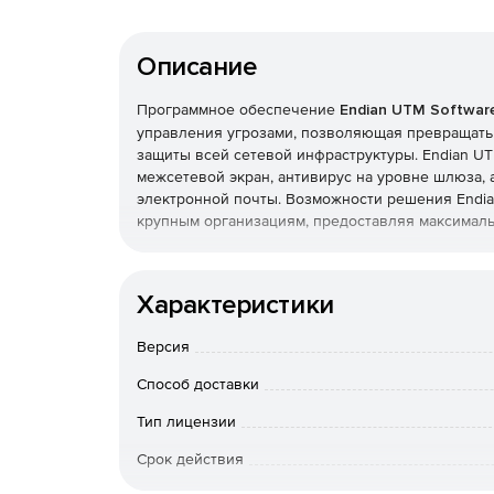
Описание
Программное обеспечение
Endian UTM Software
управления угрозами, позволяющая превращать
защиты всей сетевой инфраструктуры. Endian UTM
межсетевой экран, антивирус на уровне шлюза, 
электронной почты. Возможности решения Endian
крупным организациям, предоставляя максималь
Преимущества Endian UTM Software Appliance:
Характеристики
Поддержка практически любого оборудовани
Версия
Простое развертывание системы унифициров
Способ доставки
Масштабируемость по мере роста сети орган
Тип лицензии
Полная защита критически-важных бизнес-ре
Срок действия