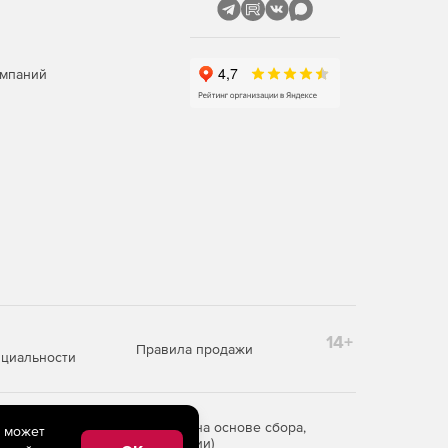
омпаний
14+
Правила продажи
циальности
редоставления информации на основе сбора,
e может
рритории Российской Федерации)