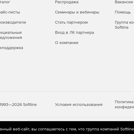
талог
Распродажа
Вакансии
айс-листы
Семинары и вебинары
Помощь
оизводители
Стать партнером
Группа к
Softline
пециальные
Вход в ЛК партнера
редложения
О компании
хподдержка
Политика
Условия использования
1993—2026 Softline
конфиден
яются
рекомендательные технологии
(информационные технологии п
ный веб-сайт, вы соглашаетесь с тем, что группа компаний Softlin
предпочтениям пользователей сети «Интернет», находящихся на те