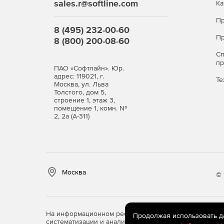
sales.r@softline.com
Ка
Пр
8 (495) 232-00-60
Пр
8 (800) 200-08-60
С
п
ПАО «Софтлайн». Юр.
адрес: 119021, г.
Те
Москва, ул. Льва
Толстого, дом 5,
строение 1, этаж 3,
помещение 1, комн. №
2, 2а (А-311)
Москва
© 
На информационном ресурсе store.softline.ru примен
Продолжая использовать дан
систематизации и анализа сведений, относящихся к 