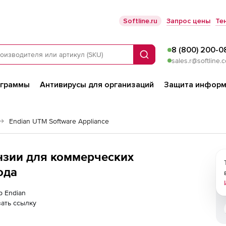
Softline.ru
Запрос цены
Те
8 (800) 200-0
Поиск
sales.r@softline.
ограммы
Антивирусы для организаций
Защита информ
Endian UTM Software Appliance
ензии для коммерческих
ода
р Endian
ать ссылку