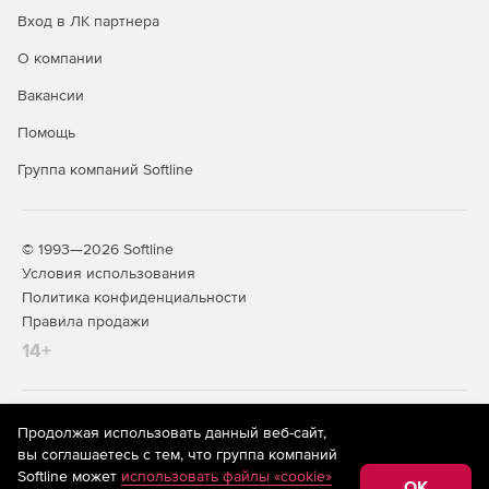
Вход в ЛК партнера
О компании
Вакансии
Помощь
Группа компаний Softline
© 1993—2026 Softline
Условия использования
Политика конфиденциальности
Правила продажи
14+
На информационном ресурсе store.softline.ru применяются
Продолжая использовать данный веб-сайт,
рекомендательные технологии
(информационные технологии
вы соглашаетесь с тем, что группа компаний
предоставления информации на основе сбора,
Softline может
использовать файлы «cookie»
систематизации и анализа сведений, относящихся к
OK