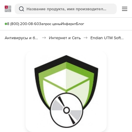
Softline
Поиск
Ме
8 (800) 200-08-60
Запрос цены
Инферит
Блог
Антивирусы и безопасность
Интернет и Сеть
Endian UTM Software Appliance