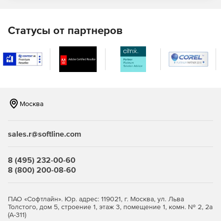
Безопасность электронной почты – блокирование
спама, фишинга и других нежелательных писем.
Статусы от партнеров
Предотвращение вторжений – защита сетевых
ресурсов от вредоносных атак, хакеров, большинства
внутренних/внешних угроз за свет глубокой проверки
пакетов данных.
«Горячие точки» – создание безопасных «горячих
точек» для гостей, сотрудников и клиентов,
Москва
поддержка интеграции с платежной системой Paypal.
Качество обслуживания – управление нагрузкой на
sales.r@softline.com
полосу пропускания, настройка приоритетов для
критических бизнес-приложений, таких как VoIP,
электронная почта и другие, для повышения
8 (495) 232-00-60
производительности.
8 (800) 200-08-60
Отказоустойчивость – обеспечение высокой
доступности путем кластеризации двух единиц для
ПАО «Софтлайн». Юр. адрес: 119021, г. Москва, ул. Льва
создания максимально надежной интернет-защиты в
Толстого, дом 5, строение 1, этаж 3, помещение 1, комн. № 2, 2а
(А-311)
случае аппаратных сбоев.