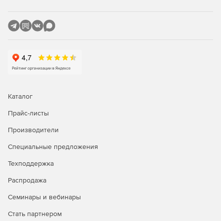
Web-безопасность – управление тем, кто и к каким
компонентам корпоративной сети получает доступ,
защита сотрудников от онлайн-атак.
Антивирус – обнаружение и предотвращение
вирусных заражений через почтовый и онлайн-
трафик.
Multi-WAN (с отказоустойчивостью) – создание
Каталог
нескольких интернет-соединений, поддержка простых
конфигураций отказоустойчивости и одновременных
Прайс-листы
подключений.
Производители
Централизованное управление – контроль,
Специальные предложения
обновление, поддержка всех решений Endian и их
лицензий через единый интерфейс.
Техподдержка
Распродажа
Отчетность – создание отчетов на базе данных
реального времени и архивной информации для
Семинары и вебинары
всего важного сетевого трафика. Генерация
ежедневных, еженедельных, ежемесячных отчетов
Стать партнером