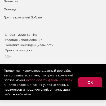
Вакансии
Помощь
Группа компаний Softline
© 1993—2026 Softline
Условия использования
Политика конфиденциальности
Правила продажи
14+
Продолжая использовать данный веб-сайт,
На информационном ресурсе store.softline.ru применяются
вы соглашаетесь с тем, что группа компаний
рекомендательные технологии
(информационные технологии
Softline может
использовать файлы «cookie»
предоставления информации на основе сбора,
OK
в целях хранения ваших учетных данных,
систематизации и анализа сведений, относящихся к
предпочтениям пользователей сети «Интернет»,
параметров и предпочтений, оптимизации
находящихся на территории Российской Федерации)
работы веб-сайта.