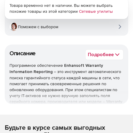
Товара временно нет в наличии. Вы можете выбрать
похожие товары из этой категории
Сетевые утилиты
Поможем с выбором
Описание
Подробнее
Программное обеспечение
Enhansoft Warranty
Information Reporting
– это инструмент автоматического
поиска гарантийного статуса каждой машины в сети, что
помогает принимать своевременные решения по
обновлению оборудования. При этом специалистам по
учету IT-активов не нужно вручную заполнять поля
серийного номера, производителя или модели – Warranty
Information Reporting все сделает самостоятельно.
Warranty Information Reporting предоставляет информацию
по разным производителям ПК в среды Microsoft 2012 R2,
SCCM 2012 или SCCM 2007, где пользователь может
Будьте в курсе самых выгодных
запустить следующие отчеты SQL Server Reporting