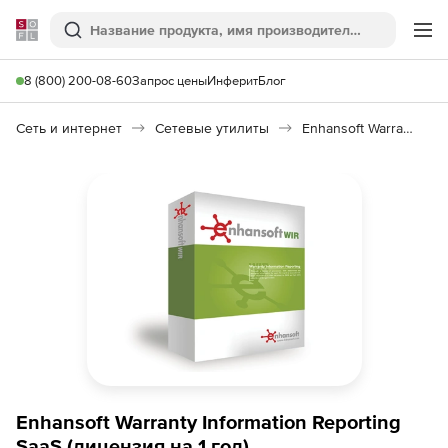
Softline
Поиск
Ме
8 (800) 200-08-60
Запрос цены
Инферит
Блог
Сеть и интернет
Сетевые утилиты
Enhansoft Warranty Information Reporting
Enhansoft Warranty Information Reporting
SaaS (лицензия на 1 год),