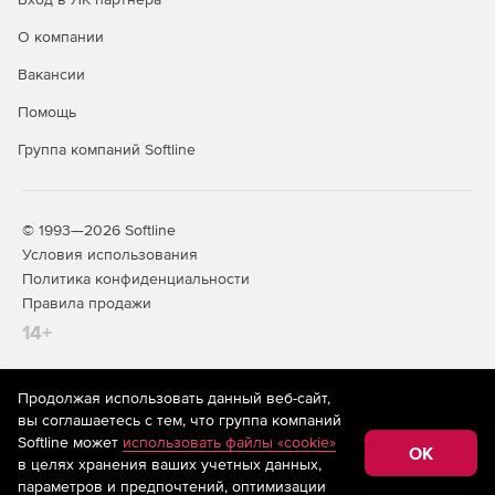
О компании
Вакансии
Помощь
Группа компаний Softline
© 1993—2026 Softline
Условия использования
Политика конфиденциальности
Правила продажи
14+
Продолжая использовать данный веб-сайт,
На информационном ресурсе store.softline.ru применяются
вы соглашаетесь с тем, что группа компаний
рекомендательные технологии
(информационные технологии
Softline может
использовать файлы «cookie»
предоставления информации на основе сбора,
OK
в целях хранения ваших учетных данных,
систематизации и анализа сведений, относящихся к
предпочтениям пользователей сети «Интернет»,
параметров и предпочтений, оптимизации