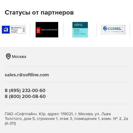
Варианты поставки:
Статусы от партнеров
Облако:
облачная версия EnDocs представляет собой
облачный сервис, развернутый в российском дата-
центре, сертифицированном в соответствии с 152-ФЗ, ISO
27001/27017/27018/27701. Подключение к сервису
занимает 2 минуты, после чего компания получает
полностью готовую к использованию систему
Москва
электронного документооборота. Сервис лицензируется
по подписке.
sales.r@softline.com
Локальная версия:
версия EnDocs, устанавливаемая на
серверах заказчика. Подходит компаниям для
построения высоконагруженных систем и
8 (495) 232-00-60
предъявляющим особые требования к безопасности и
8 (800) 200-08-60
отказоустойчивости.
ПАО «Софтлайн». Юр. адрес: 119021, г. Москва, ул. Льва
Толстого, дом 5, строение 1, этаж 3, помещение 1, комн. № 2, 2а
(А-311)