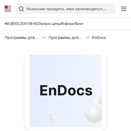
Softline
Поиск
Ме
8 (800) 200-08-60
Запрос цены
Инферит
Блог
Программы для программирования
Программы для разработки ПО
EnDocs