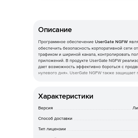
Описание
Программное обеспечение
UserGate NGFW
явл
обеспечить безопасность корпоративной сети от
трафиком и шириной канала, контролировать пол
приложений. В продукте UserGate NGFW реализов
дает возможность эффективно бороться с продви
нулевого дня». UserGate NGFW также защищает 
UserGate NGFW объединяет межсетевой экран, с
вредоносных программ и вирусов, систему конте
Характеристики
решении, удобном для установки и администрир
функции, более востребованные крупными органи
Версия
Ли
основанный на идентификации пользователя, ба
предотвращение угроз, анализ SSL, распознаван
Способ доставки
UserGate NGFW может использоваться как прог
Тип лицензии
на виртуальной машине. Принцип работы UserGa