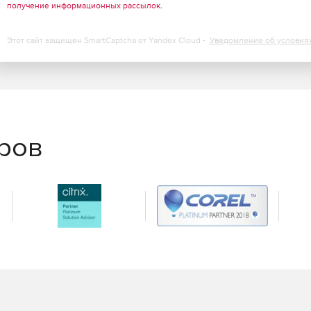
ыв соединения и оповещение администратора сети.
получение информационных рассылок
.
Этот сайт защищен SmartCaptcha от Yandex Cloud -
Уведомление об условия
иваемый компанией UserGate, позволяет обеспечивать
ньшения производительности системы. Модуль
иваемых файлов и скриптов, где они проверяются на
ложениями. UserGate использует ежечасно
т несколько сотен тысяч опасных сигнатур и
систем и песочниц. Данный подход крайне эффективен
еров
носные файлы, не сказываясь негативно на скорости
и вложений
ть трафик, входящий в локальную сеть, от вирусов и
т антивирусный движок «Лаборатории Касперского» для
а.
емом контенте, скриптах, файлах как известный, так и
ичные модули продукта занимаются анализом