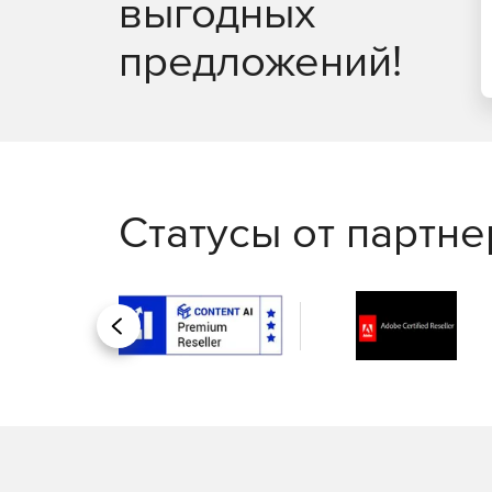
выгодных
определенных сегментов сетевого трафика, обр
предложений!
Облачный антивирус
Облачный антивирус, разработанный и поддерж
высокий уровень защиты пользователя без уме
позволяет передавать в облако сигнатуры закач
предмет сравнения с известными опасными при
обновляемую базу, содержащую на данный момен
наполняемую с помощью ряда непроприетарных 
Статусы от партн
при высокой нагрузке, так как блокирует вредо
работы системы.
Шлюзовой антивирус для фильтрации файлов 
Назад
Для любой организации критически важно защити
шпионских программ. UserGate NGFW используе
проверки всего входящего и исходящего трафик
Стойкая защита от современных угроз
UserGate NGFW способен обнаруживать в загружа
до сих пор неизвестный вредоносный код. Разл