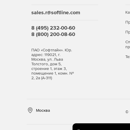
возможных угроз и их предотвращением. К ним 
предотвращения вторжений, модуль контроля при
sales.r@softline.com
Ка
интернет-фильтрации, использование репутаци
Пр
списки.
8 (495) 232-00-60
Пр
8 (800) 200-08-60
Улучшение производительности и надежности
С
Поддержка работы с несколькими провайдера
п
ПАО «Софтлайн». Юр.
адрес: 119021, г.
Те
UserGate NGFW обеспечивает возможность пере
Москва, ул. Льва
Толстого, дом 5,
различных провайдеров или их совместное испо
строение 1, этаж 3,
надежность и отказоустойчивость интернет-дост
помещение 1, комн. №
2, 2а (А-311)
Управление трафиком, балансировка канала
Функция управления трафиком позволяет расст
негативное влияние пользователей или прилож
пользователей. Все это позволяет обеспечиват
Москва
критичных для работы предприятия.
© 
Кэширование