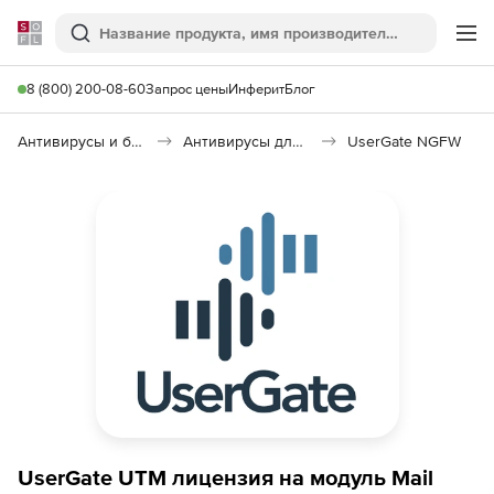
Softline
Поиск
Ме
8 (800) 200-08-60
Запрос цены
Инферит
Блог
Антивирусы и безопасность
Антивирусы для организаций
UserGate NGFW
UserGate UTM лицензия на модуль Mail