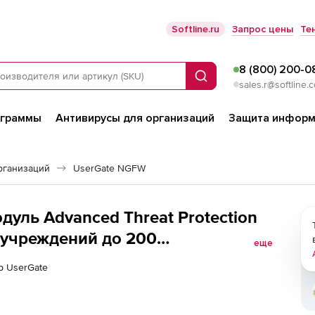
Softline.ru
Запрос цены
Те
8 (800) 200-0
Поиск
sales.r@softline.
ограммы
Антивирусы для организаций
Защита информ
рганизаций
UserGate NGFW
дуль Advanced Threat Protection
 учреждений до 200
еще
р UserGate