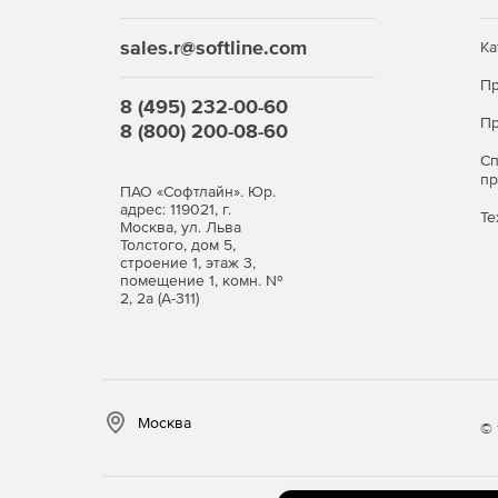
возможных угроз и их предотвращением. К ним 
предотвращения вторжений, модуль контроля при
sales.r@softline.com
Ка
интернет-фильтрации, использование репутаци
Пр
списки.
8 (495) 232-00-60
Пр
8 (800) 200-08-60
Улучшение производительности и надежности
С
Поддержка работы с несколькими провайдера
п
ПАО «Софтлайн». Юр.
адрес: 119021, г.
Те
UserGate NGFW обеспечивает возможность пере
Москва, ул. Льва
Толстого, дом 5,
различных провайдеров или их совместное испо
строение 1, этаж 3,
надежность и отказоустойчивость интернет-дост
помещение 1, комн. №
2, 2а (А-311)
Управление трафиком, балансировка канала
Функция управления трафиком позволяет расст
негативное влияние пользователей или прилож
пользователей. Все это позволяет обеспечиват
Москва
критичных для работы предприятия.
© 
Кэширование