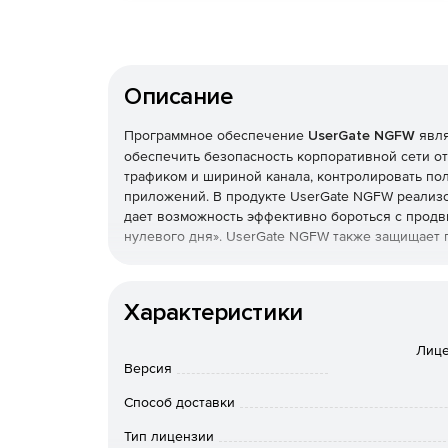
Описание
Программное обеспечение
UserGate NGFW
явл
обеспечить безопасность корпоративной сети от
трафиком и шириной канала, контролировать пол
приложений. В продукте UserGate NGFW реализов
дает возможность эффективно бороться с продви
нулевого дня». UserGate NGFW также защищает 
UserGate NGFW объединяет межсетевой экран, с
вредоносных программ и вирусов, систему конте
Характеристики
решении, удобном для установки и администрир
функции, более востребованные крупными органи
Лице
основанный на идентификации пользователя, ба
Версия
предотвращение угроз, анализ SSL, распознаван
Способ доставки
UserGate NGFW может использоваться как прог
на виртуальной машине. Принцип работы UserGa
Тип лицензии