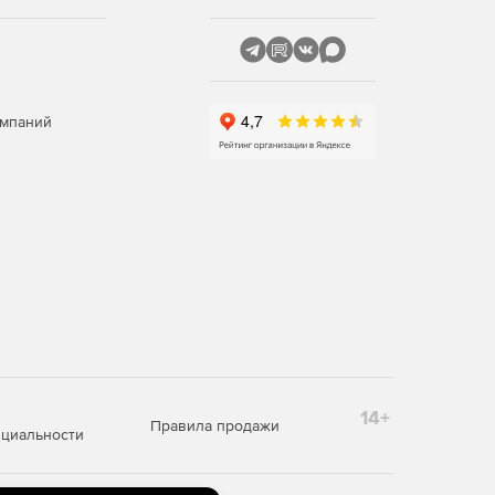
омпаний
14+
Правила продажи
циальности