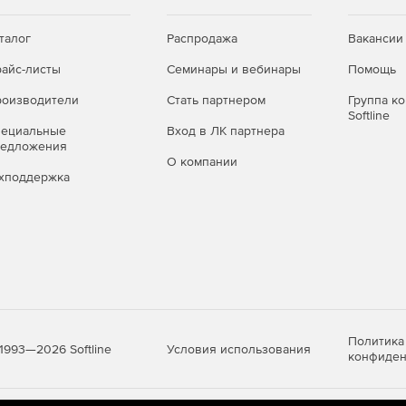
относятся межсетевой экран, система обнаружения и
ложений (на уровне L7), облачный антивирус, модуль
талог
Распродажа
Вакансии
онных сервисов и специальные подгружаемые черные
айс-листы
Семинары и вебинары
Помощь
оизводители
Стать партнером
Группа к
 Интернета
Softline
пециальные
Вход в ЛК партнера
ми
редложения
О компании
хподдержка
ключения между доступными интернет-каналами от
льзование, что позволяет существенно повысить
упа.
авить правильные приоритеты, чтобы нивелировать
ений, потребляющих существенный трафик, на других
ь гарантированное качество работы приложений,
Политика
Условия использования
1993—2026 Softline
конфиден