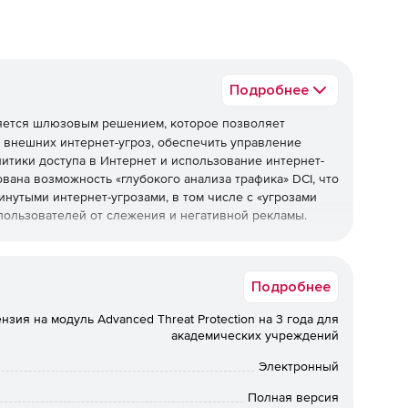
Подробнее
яется шлюзовым решением, которое позволяет
 внешних интернет-угроз, обеспечить управление
итики доступа в Интернет и использование интернет-
ана возможность «глубокого анализа трафика» DCI, что
нутыми интернет-угрозами, в том числе с «угрозами
пользователей от слежения и негативной рекламы.
истему обнаружения вторжений, защиту от
нт-фильтрации, VPN-сервер и другие функции в едином
Подробнее
ования. В продукте также реализованы всевозможные
зациями. К ним относятся контроль доступа,
нзия на модуль Advanced Threat Protection на 3 года для
лансировка нагрузки, управление полосой пропускания,
академических учреждений
ие приложений и другие.
Электронный
раммно-аппаратный комплекс или быть установленным
te NGFW основан на создании правил, применяемых к
Полная версия