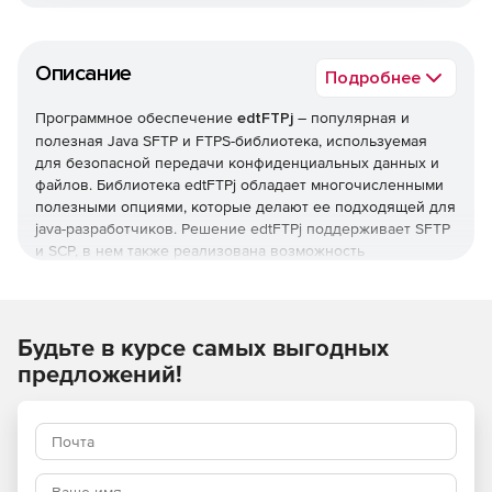
Описание
Подробнее
Программное обеспечение
edtFTPj
– популярная и
полезная Java SFTP и FTPS-библиотека, используемая
для безопасной передачи конфиденциальных данных и
файлов. Библиотека edtFTPj обладает многочисленными
полезными опциями, которые делают ее подходящей для
java-разработчиков. Решение edtFTPj поддерживает SFTP
и SCP, в нем также реализована возможность
использования паролей и интерактивных способов
аутентификации. Продукт поддерживает различные
форматы защищенных ключей и несколько вариантов
шифрования.
Будьте в курсе самых выгодных
предложений!
Основные опции:
Полная поддержка SFTP (FTP через SSH) и SCP
(защищенная копия).