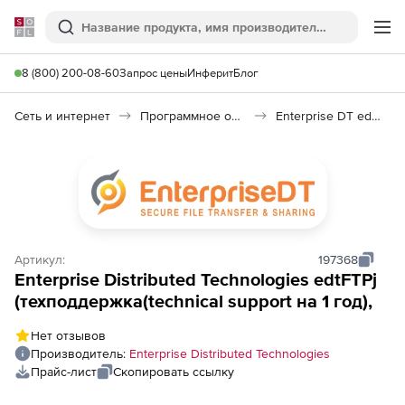
Softline
Поиск
Ме
8 (800) 200-08-60
Запрос цены
Инферит
Блог
Сеть и интернет
Программное обеспечение Java
Enterprise DT edtFTPj
Артикул:
197368
Enterprise Distributed Technologies edtFTPj
(техподдержка(technical support на 1 год),
Нет отзывов
Производитель:
Enterprise Distributed Technologies
Прайс-лист
Скопировать ссылку