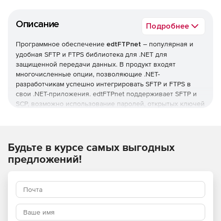
Описание
Подробнее
Программное обеспечение
edtFTPnet
– популярная и
удобная SFTP и FTPS библиотека для .NET для
защищенной передачи данных. В продукт входят
многочисленные опции, позволяющие .NET-
разработчикам успешно интегрировать SFTP и FTPS в
свои .NET-приложения. edtFTPnet поддерживает SFTP и
SCP, возможно использование паролей, открытых ключей
и интерактивных методов аутентификации. В edtFTPnet
может использоваться несколько видов шифрования,
реализована возможность возобновления передачи
файлов в случае обрыва.
Будьте в курсе самых выгодных
предложений!
Основные опции:
Полная поддержка SFTP (FTP через SSH) и SCP
(защищенная копия).
Поддерживается пароль, открытый ключ и клавиатура