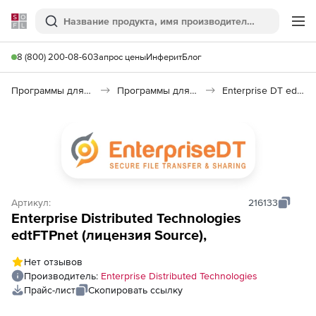
Softline
Поиск
Ме
8 (800) 200-08-60
Запрос цены
Инферит
Блог
Программы для программирования
Программы для разработки ПО
Enterprise DT edtFTPnet
Артикул:
216133
Enterprise Distributed Technologies
edtFTPnet (лицензия Source),
Нет отзывов
Производитель:
Enterprise Distributed Technologies
Прайс-лист
Скопировать ссылку