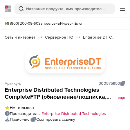
Softline
Поиск
Ме
8 (800) 200-08-60
Запрос цены
Инферит
Блог
Сеть и интернет
Серверное ПО
Enterprise DT CompleteFTP
Артикул:
300575950
Enterprise Distributed Technologies
CompleteFTP (обновление/подписка,
еще
Upgrade/Support Extension на 1 год для
Нет отзывов
версии Professional), для лицензии
Производитель:
Enterprise Distributed Technologies
Corporate
Прайс-лист
Скопировать ссылку