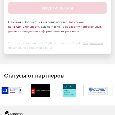
аутентификацию входящих данных. Помимо этого,
решение работает с вирутальными файловыми
ПОДПИСАТЬСЯ
системами, поддерживает криптографию, сертификаты
FTPS и SSL и многое другое.
Нажимая «Подписаться», я соглашаюсь с
Политикой
конфиденциальности
, даю согласие на
обработку персональных
данных
и
получение информационных рассылок
.
Этот сайт защищен SmartCaptcha от Yandex Cloud -
Уведомление
об условиях обработки данных
Статусы от партнеров
Москва