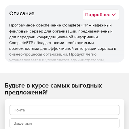
Описание
Подробнее
Программное обеспечение
CompleteFTP
– надежный
файловый сервер для организаций, предназначенный
для передачи конфиденциальной информации.
CompleteFTP обладает всеми необходимыми
возможностями для эффективной интеграции сервиса в
бизнес-процессы организации. Продукт легко
устанавливается и управляется администратором,
подлежит любой необходимой модификации. Более
продвинутые пользователи могут приобрести
дополнительный функционал, а в версии Pro и Enterprise
еще входит продукт CompleteBox, позволяющий
Будьте в курсе самых выгодных
организовать файлообменное хранилище.
предложений!
CompleteFTP предлагает разнообразный и мощный набор
функций для широкого спектра бизнес-требований.
CompleteFTP поддерживает: протоколы FTPS, SFTP, SSH,
SCP and HTTP/HTTPS, безопасный обмен данными,
кластеризацию, перевод прокола, кастоматизацию,