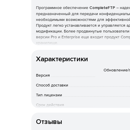
Программное обеспечение
CompleteFTP
– наде
предназначенный для передачи конфиденциальн
необходимыми возможностями для эффективной 
Продукт легко устанавливается и управляется 
модификации. Более продвинутые пользователи 
версии Pro и Enterprise еще входит продукт C
хранилище.
CompleteFTP предлагает разнообразный и мощны
Характеристики
требований. CompleteFTP поддерживает: протоко
обмен данными, кластеризацию, перевод прокол
Обновление/по
Помимо этого, решение работает с вирутальны
Версия
сертификаты FTPS и SSL и многое другое.
Способ доставки
Тип лицензии
Срок действия
Тип организации
Отзывы