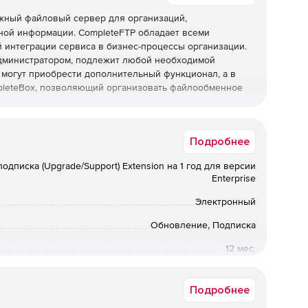
жный файловый сервер для организаций,
ой информации. CompleteFTP обладает всеми
интеграции сервиса в бизнес-процессы организации.
администратором, подлежит любой необходимой
могут приобрести дополнительный функционал, а в
ompleteBox, позволяющий организовать файлообменное
й набор функций для широкого спектра бизнес-
Подробнее
лы FTPS, SFTP, SSH, SCP and HTTP/HTTPS, безопасный
а, кастоматизацию, аутентификацию входящих данных.
дписка (Upgrade/Support) Extension на 1 год для версии
ми файловыми системами, поддерживает криптографию,
Enterprise
Электронный
Обновление, Подписка
12 мес.
Коммерческая
Подробнее