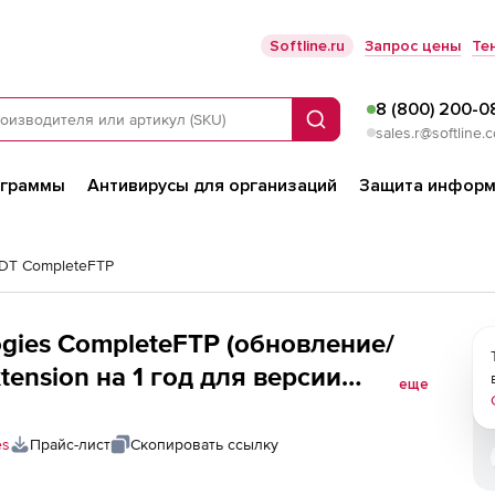
Softline.ru
Запрос цены
Те
8 (800) 200-0
Поиск
sales.r@softline.
ограммы
Антивирусы для организаций
Защита информ
 DT CompleteFTP
logies CompleteFTP (обновление/
tension на 1 год для версии
еще
red 10 Server
es
Прайс-лист
Скопировать ссылку