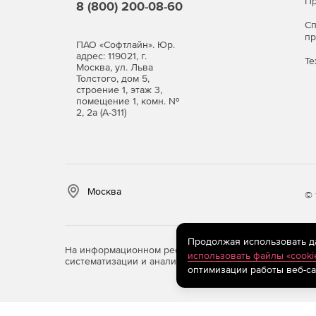
Пр
8 (800) 200-08-60
С
п
ПАО «Софтлайн». Юр.
адрес: 119021, г.
Те
Москва, ул. Льва
Толстого, дом 5,
строение 1, этаж 3,
помещение 1, комн. №
2, 2а (А-311)
Москва
© 
Продолжая использовать дан
На информационном ресурсе store.softline.ru примен
использовать файлы «cooki
систематизации и анализа сведений, относящихся к 
оптимизации работы веб-са