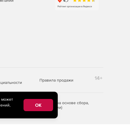
омпаний
14+
Правила продажи
циальности
e может
редоставления информации на основе сбора,
OK
ений,
рритории Российской Федерации)