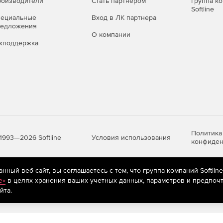
оизводители
Стать партнером
Группа к
Softline
пециальные
Вход в ЛК партнера
редложения
О компании
хподдержка
Политика
Условия использования
1993—2026 Softline
конфиден
ный веб-сайт, вы соглашаетесь с тем, что группа компаний Softlin
яются
рекомендательные технологии
(информационные технологии п
e»
в целях хранения ваших учетных данных, параметров и предпочт
предпочтениям пользователей сети «Интернет», находящихся на те
йта.