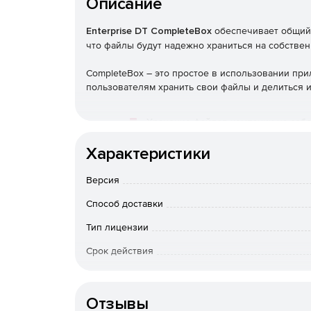
Описание
Enterprise DT CompleteBox
обеспечивает общий д
что файлы будут надежно храниться на собстве
CompleteBox – это простое в использовании пр
пользователям хранить свои файлы и делиться и
Хранение файлов компании на собс
Характеристики
Аудит доступа к общим файлам ком
Версия
Гарантия того, что общий доступ к
Способ доставки
Версия Enterprise Edition включает
Тип лицензии
Срок действия
Тип организации
Отзывы