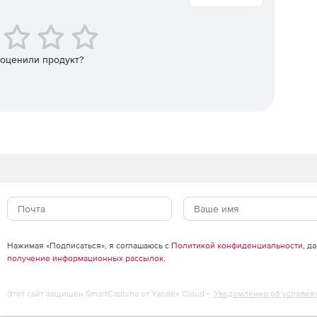
 оценили продукт?
Нажимая «Подписаться», я соглашаюсь с
Политикой конфиденциальности
, д
получение информационных рассылок
.
Этот сайт защищен SmartCaptcha от Yandex Cloud -
Уведомление об условия