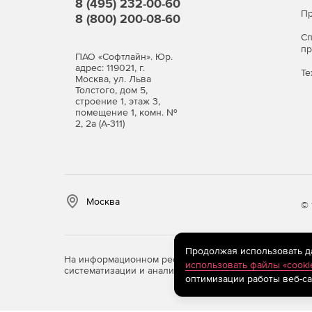
8 (495) 232-00-60
Пр
8 (800) 200-08-60
С
п
ПАО «Софтлайн». Юр.
адрес: 119021, г.
Те
Москва, ул. Льва
Толстого, дом 5,
строение 1, этаж 3,
помещение 1, комн. №
2, 2а (А-311)
Москва
© 
Продолжая использовать дан
На информационном ресурсе store.softline.ru примен
использовать файлы «cooki
систематизации и анализа сведений, относящихся к 
оптимизации работы веб-са