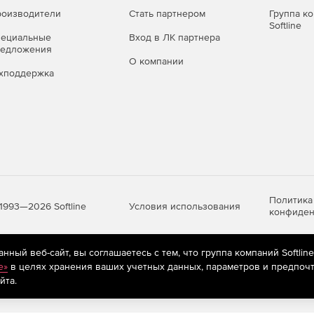
оизводители
Стать партнером
Группа к
Softline
пециальные
Вход в ЛК партнера
редложения
О компании
хподдержка
Политика
Условия использования
1993—2026 Softline
конфиден
ный веб-сайт, вы соглашаетесь с тем, что группа компаний Softlin
яются
рекомендательные технологии
(информационные технологии п
e»
в целях хранения ваших учетных данных, параметров и предпочт
предпочтениям пользователей сети «Интернет», находящихся на те
йта.