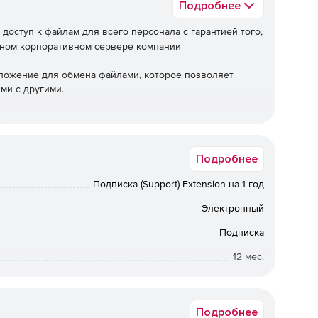
Подробнее
оступ к файлам для всего персонала с гарантией того,
нном корпоративном сервере компании
иложение для обмена файлами, которое позволяет
ми с другими.
твенных серверах.
пании.
Подробнее
Подписка (Support) Extension на 1 год
 файлам зашифрован.
Электронный
 1000 лицензий
Подписка
12 мес.
Коммерческая
Подробнее