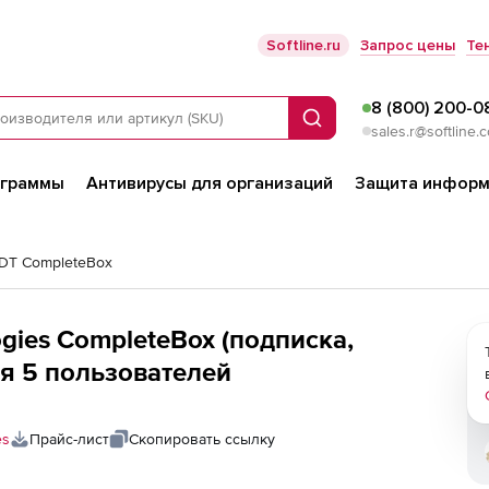
Softline.ru
Запрос цены
Те
8 (800) 200-0
Поиск
sales.r@softline.
ограммы
Антивирусы для организаций
Защита информ
 DT CompleteBox
logies CompleteBox (подписка,
для 5 пользователей
es
Прайс-лист
Скопировать ссылку