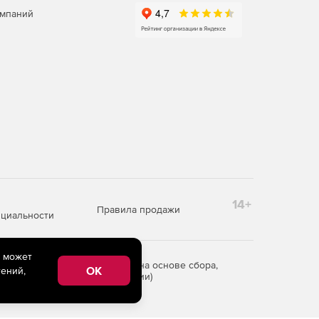
омпаний
14+
Правила продажи
циальности
e может
редоставления информации на основе сбора,
OK
ений,
рритории Российской Федерации)