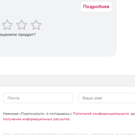
Подробнее
истратора и связь с технической поддержкой.
атусами прохождения. Отображение бизнес-показателей.
 оценили продукт?
от набранных баллов в платформе.
менять заработанные баллы на подарки и
 с возможностью записи на них.
ивать статистику по сотрудникам и взаимодействовать
л пользователя плюс полноценный мобильный кабинет:
му сотруднику и всей команде сразу. Можно выдавать
ения.
Нажимая «Подписаться», я соглашаюсь с
Политикой конфиденциальности
, д
получение информационных рассылок
.
ководителя, где можно публиковать новости, опросы и
 в комментариях.
Этот сайт защищен SmartCaptcha от Yandex Cloud -
Уведомление об условия