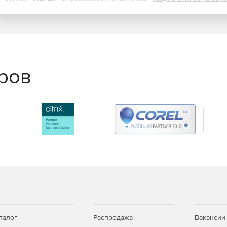
ет дать обратную связь своему сотруднику в виде
йтинг.
еров
талог
Распродажа
Вакансии