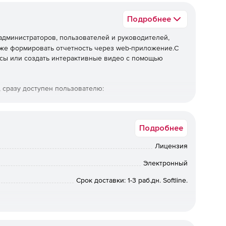
Подробнее
администраторов, пользователей и руководителей,
акже формировать отчетность через web-приложение.С
сы или создать интерактивные видео с помощью
 сразу доступен пользователю:
при входе в виде виджетов. Профиль сотрудника и
Подробнее
бных курсов и тематических брифов.
Лицензия
омендованные к просмотру видео.
Электронный
Срок доставки: 1-3 раб.дн. Softline.
и оценки профессиональных компетенций.
вные контакты, PDF, активные ссылки, скриншоты и