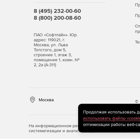
Пр
8 (495) 232-00-60
Пр
8 (800) 200-08-60
С
п
ПАО «Софтлайн». Юр.
адрес: 119021, г.
Те
Москва, ул. Льва
Толстого, дом 5,
строение 1, этаж 3,
помещение 1, комн. №
2, 2а (А-311)
Москва
© 
Продолжая использовать дан
использовать файлы «cooki
оптимизации работы веб-са
На информационном ресурсе store.softline.ru примен
систематизации и анализа сведений, относящихся к 