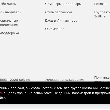
айс-листы
Семинары и вебинары
Помощь
оизводители
Стать партнером
Группа к
Softline
пециальные
Вход в ЛК партнера
редложения
О компании
хподдержка
Политика
Условия использования
1993—2026 Softline
конфиден
ный веб-сайт, вы соглашаетесь с тем, что группа компаний Softlin
e»
в целях хранения ваших учетных данных, параметров и предпочт
йта.
яются
рекомендательные технологии
(информационные технологии п
предпочтениям пользователей сети «Интернет», находящихся на те