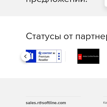
Награды от руководителя. Руководитель мож
наград-бейджей с баллами, влияющими на ре
Статусы от партн
Назад
sales.r@softline.com
Ка