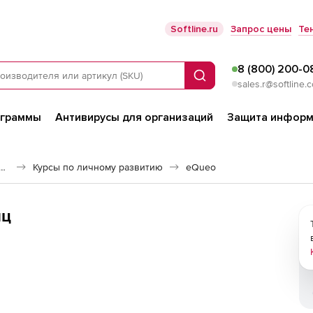
Softline.ru
Запрос цены
Те
8 (800) 200-0
Поиск
sales.r@softline.
ограммы
Антивирусы для организаций
Защита информ
е обеспечение для дистанционного обучения
Курсы по личному развитию
eQueo
иц