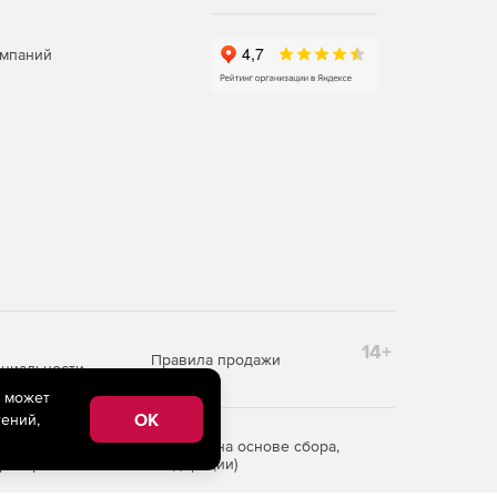
омпаний
14+
Правила продажи
циальности
e может
OK
ений,
редоставления информации на основе сбора,
рритории Российской Федерации)