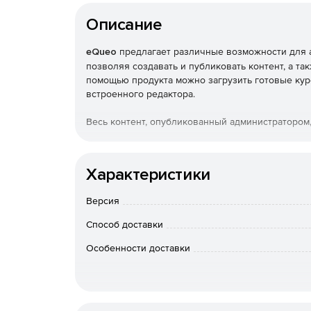
Описание
eQueo
предлагает различные возможности для 
позволяя создавать и публиковать контент, а т
помощью продукта можно загрузить готовые кур
встроенного редактора.
Весь контент, опубликованный администратором,
Все самое важное и нужное сразу доступно 
прогресс обучения.
Характеристики
Интерактивные материалы для изучения уче
Версия
Способ доставки
Корпоративный видеохостинг, содержит рек
Особенности доставки
Тесты и опросы для проведения аттестации 
Корпоративный портал: каталоги HTML5, акти
многое другое.