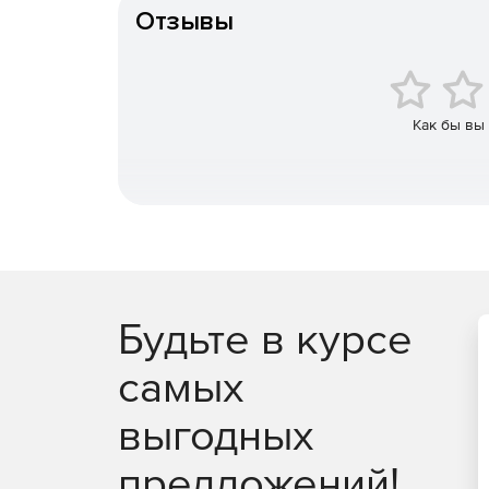
Отзывы
Адресная новостная лента, новости от админ
Весь список курсов, тестов и опросов со ст
Как бы вы
Ранжирование пользователей в зависимости 
Онлайн-магазин, где пользователи могут об
вознаграждения.
Все онлайн- и офлайн-мероприятия компании
Руководитель через приложение может просматр
с ними. Руководителю доступен весь функциона
Будьте в курсе
Информация о команде. Статистика по каждо
самых
награды и предупреждения прямо из прилож
выгодных
Лента руководителя. Персональная лента ру
документы – и обсуждать это с сотрудниками
предложений!