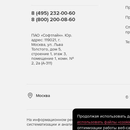
Пр
8 (495) 232-00-60
Пр
8 (800) 200-08-60
С
п
ПАО «Софтлайн». Юр.
адрес: 119021, г.
Те
Москва, ул. Льва
Толстого, дом 5,
строение 1, этаж 3,
помещение 1, комн. №
2, 2а (А-311)
Москва
© 
Продолжая использовать дан
На информационном ресурсе store.softline.ru примен
использовать файлы «cooki
систематизации и анализа сведений, относящихся к 
оптимизации работы веб-са