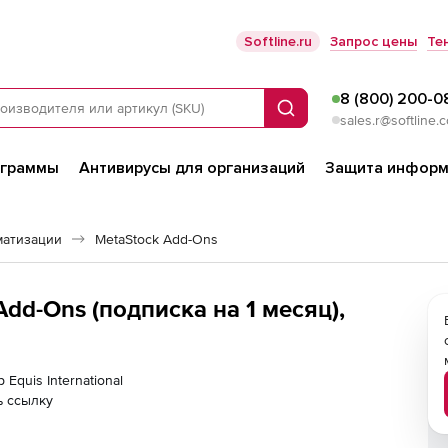
Softline.ru
Запрос цены
Те
8 (800) 200-0
Поиск
sales.r@softline.
ограммы
Антивирусы для организаций
Защита информ
матизации
MetaStock Add-Ons
 Add-Ons (подписка на 1 месяц),
Equis International
ь ссылку