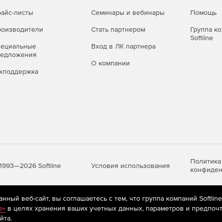
айс-листы
Семинары и вебинары
Помощь
оизводители
Стать партнером
Группа к
Softline
пециальные
Вход в ЛК партнера
редложения
О компании
хподдержка
Политика
Условия использования
1993—2026 Softline
конфиден
ный веб-сайт, вы соглашаетесь с тем, что группа компаний Softlin
яются
рекомендательные технологии
(информационные технологии п
e»
в целях хранения ваших учетных данных, параметров и предпочт
предпочтениям пользователей сети «Интернет», находящихся на те
йта.