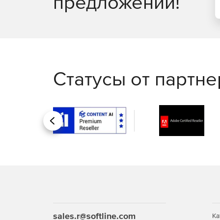
предложений!
Статусы от партн
Назад
sales.r@softline.com
Ка