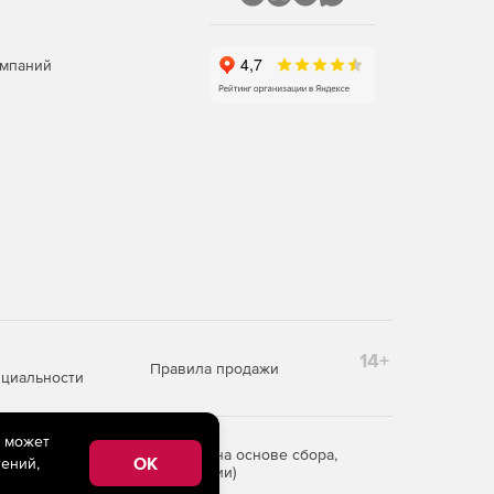
омпаний
14+
Правила продажи
циальности
e может
редоставления информации на основе сбора,
OK
ений,
рритории Российской Федерации)