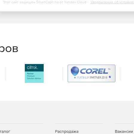
Этот сайт защищен SmartCaptcha от Yandex Cloud -
Уведомление об условия
еров
талог
Распродажа
Вакансии