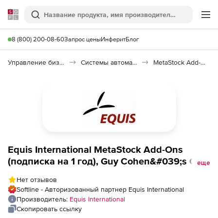
Softline
Поиск
Ме
8 (800) 200-08-60
Запрос цены
Инферит
Блог
Управление бизнесом, CRM/ERP
Системы автоматизации
MetaStock Add-Ons
Equis International MetaStock Add-Ons
(подписка на 1 год), Guy Cohen&#039;s OVI
еще
Traders Subscription
Нет отзывов
Softline - Авторизованный партнер Equis International
Производитель:
Equis International
Скопировать ссылку