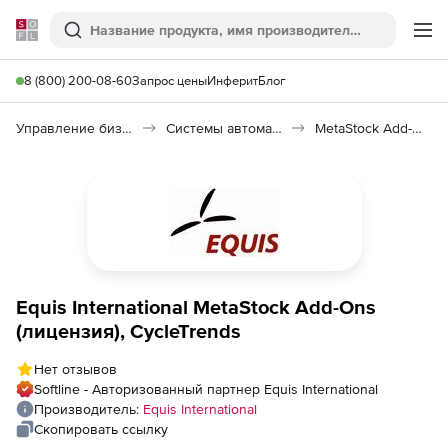
Softline
Поиск
Ме
8 (800) 200-08-60
Запрос цены
Инферит
Блог
Управление бизнесом, CRM/ERP
Системы автоматизации
MetaStock Add-Ons
Equis International MetaStock Add-Ons
(лицензия), CycleTrends
Нет отзывов
Softline - Авторизованный партнер Equis International
Производитель:
Equis International
Скопировать ссылку