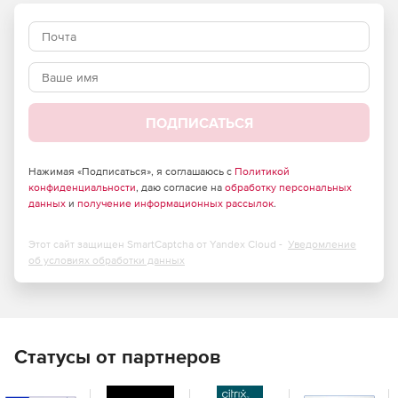
ПОДПИСАТЬСЯ
Нажимая «Подписаться», я соглашаюсь с
Политикой
конфиденциальности
, даю согласие на
обработку персональных
данных
и
получение информационных рассылок
.
Этот сайт защищен SmartCaptcha от Yandex Cloud -
Уведомление
об условиях обработки данных
Ключевые преимущества Delta
Статусы от партнеров
Design
Сквозной цикл проектирования. Все этапы – от схемы