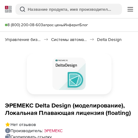
Softline
Поиск
Ме
8 (800) 200-08-60
Запрос цены
Инферит
Блог
Управление бизнесом, CRM/ERP
Системы автоматизации
Delta Design
ЭРЕМЕКС Delta Design (моделирование),
Локальная Плавающая лицензия (floating)
Нет отзывов
Производитель:
ЭРЕМЕКС
Скопировать ссылку