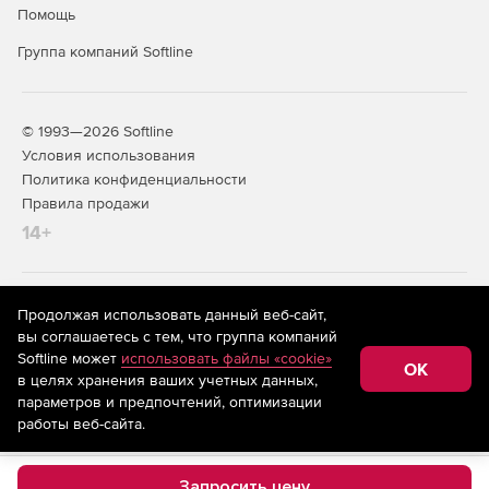
создание и редактирование электрических
Помощь
принципиальных схем с поддержкой многолистовых и
иерархических структур;
Группа компаний Softline
библиотека готовых компонентов с возможностью
пополнения и настройки пользовательских
© 1993—2026 Softline
библиотек;
Условия использования
автоматическая проверка корректности соединений.
Политика конфиденциальности
Правила продажи
генерация перечней элементов в настраиваемых
14+
форматах.
Проектирование печатных плат
На информационном ресурсе store.softline.ru применяются
Продолжая использовать данный веб-сайт,
(ПП)
рекомендательные технологии
(информационные технологии
вы соглашаетесь с тем, что группа компаний
предоставления информации на основе сбора,
Softline может
использовать файлы «cookie»
интерактивная трассировка проводников с учётом
систематизации и анализа сведений, относящихся к
OK
в целях хранения ваших учетных данных,
предпочтениям пользователей сети «Интернет»,
правил проектирования, включая дифференциальные
находящихся на территории Российской Федерации)
параметров и предпочтений, оптимизации
пары и высокочастотные цепи;
работы веб-сайта.
поддержка многослойных ПП с настройкой стека
слоёв, импедансов и материалов;
Запросить цену