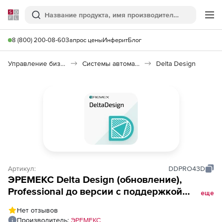
Softline
Поиск
Ме
8 (800) 200-08-60
Запрос цены
Инферит
Блог
Управление бизнесом, CRM/ERP
Системы автоматизации
Delta Design
Артикул:
DDPRO43D
ЭРЕМЕКС Delta Design (обновление),
Professional до версии с поддержкой
еще
функции импорта 3D-моделей ЭРИ из
Нет отзывов
сторонней САПР
Производитель:
ЭРЕМЕКС