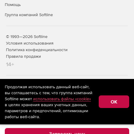
создание и редактирование электрических
Помощь
принципиальных схем с поддержкой многолистовых и
иерархических структур;
Группа компаний Softline
библиотека готовых компонентов с возможностью
пополнения и настройки пользовательских
© 1993—2026 Softline
библиотек;
Условия использования
автоматическая проверка корректности соединений.
Политика конфиденциальности
Правила продажи
генерация перечней элементов в настраиваемых
14+
форматах.
Проектирование печатных плат
На информационном ресурсе store.softline.ru применяются
Продолжая использовать данный веб-сайт,
(ПП)
рекомендательные технологии
(информационные технологии
вы соглашаетесь с тем, что группа компаний
предоставления информации на основе сбора,
Softline может
использовать файлы «cookie»
интерактивная трассировка проводников с учётом
систематизации и анализа сведений, относящихся к
OK
в целях хранения ваших учетных данных,
предпочтениям пользователей сети «Интернет»,
правил проектирования, включая дифференциальные
находящихся на территории Российской Федерации)
параметров и предпочтений, оптимизации
пары и высокочастотные цепи;
работы веб-сайта.
поддержка многослойных ПП с настройкой стека
слоёв, импедансов и материалов;