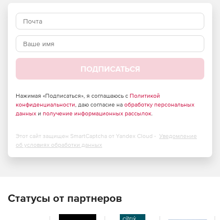
ПОДПИСАТЬСЯ
Нажимая «Подписаться», я соглашаюсь с
Политикой
конфиденциальности
, даю согласие на
обработку персональных
данных
и
получение информационных рассылок
.
Этот сайт защищен SmartCaptcha от Yandex Cloud -
Уведомление
об условиях обработки данных
Ключевые преимущества Delta
Статусы от партнеров
Design
Сквозной цикл проектирования. Все этапы – от схемы