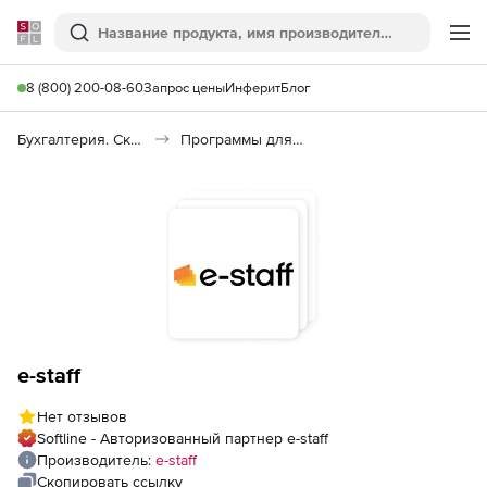
Softline
Поиск
Ме
8 (800) 200-08-60
Запрос цены
Инферит
Блог
Бухгалтерия. Склад. Кадры
Программы для кадрового учета
e-staff
Нет отзывов
Softline - Авторизованный партнер e-staff
Производитель:
e-staff
Скопировать ссылку