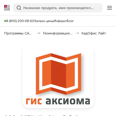
Softline
Поиск
Ме
8 (800) 200-08-60
Запрос цены
Инферит
Блог
Программы САПР и ГИС
Геоинформационные системы (ГИС)
КадОфис Лайт