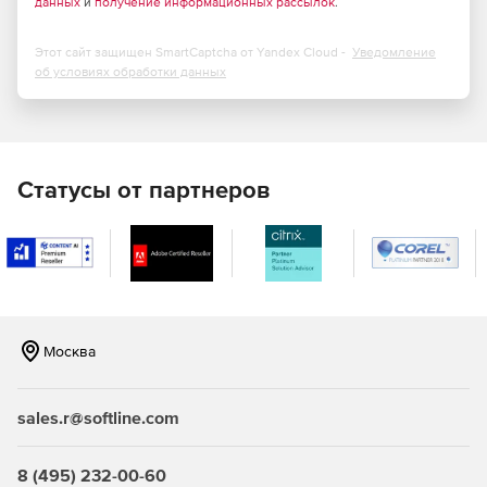
данных
и
получение информационных рассылок
.
Этот сайт защищен SmartCaptcha от Yandex Cloud -
Уведомление
об условиях обработки данных
Статусы от партнеров
Москва
sales.r@softline.com
8 (495) 232-00-60