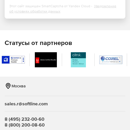
Этот сайт защищен SmartCaptcha от Yandex Cloud -
Уведомление
В режиме терминального сервера под управлением
об условиях обработки данных
Linux и «тонких» клиентов (например, с загрузкой по
сети), когда рабочий стол и все приложения
выполняются удаленно на сервере. При
необходимости можно использовать Window- клиента.
Статусы от партнеров
В режиме терминального сервера под управлением
Linux и «толстых» клиентов, когда на сервере
удаленно выполняется только одно приложение
(например, 1С), а рабочий стол и прочие приложения
выполняются локально. При необходимости можно
использовать Windows-клиента.
Москва
Поддерживаемые платформы:
sales.r@softline.com
ALT Linux.
8 (495) 232-00-60
ASP Linux.
8 (800) 200-08-60