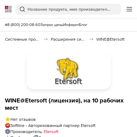
Softline
Поиск
Ме
8 (800) 200-08-60
Запрос цены
Инферит
Блог
Системные программы
Расширения системы
WINE@Etersoft
WINE@Etersoft (лицензия), на 10 рабочих
мест
Нет отзывов
Softline - Авторизованный партнер Etersoft
Производитель:
Etersoft