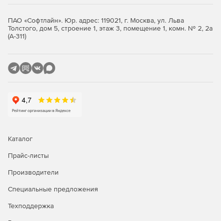
Debian, Knoppix.
ПАО «Софтлайн». Юр. адрес: 119021, г. Москва, ул. Льва
Fedora Core.
Толстого, дом 5, строение 1, этаж 3, помещение 1, комн. № 2, 2а
(А-311)
FreeBSD.
LinuxXP.
Mandriva.
MOPSLinux.
Novel Linux Desktop.
Каталог
Scientific Linux, Cent OS.
Прайс-листы
Slackware.
Производители
Open SuSe.
Специальные предложения
Ubuntu.
Техподдержка