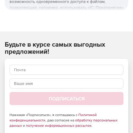
возможность одновременного доступа к файлам,
позволяющая, например, использовать «1С: Предприятие»
в многопользовательском режиме. С помощью
WINE@Etersoft можно организовать работу Windows
-приложений с клиентских станций как с разделяемым
каталогом по протоколам CIFS и NFS, так и в режиме
«тонких» клиентов с использованием терминального
Будьте в курсе самых выгодных
сервера. Совместная работа по сети Windows - и Linux-
клиентов возможна только при использовании CIFS.
предложений!
Одно из основных преимуществ продукта WINE@Etersoft
– возможность использования в системах под
управлением Linux популярных российских программ:
«1С:Предприятие 7.7», «1С:Бухгалтерия 6.0», «Консультант
Плюс», «Инфо-Бухгалтер», «Кодекс, Референт»,
«ДубльГИС», а также программ подготовки обязательной
отчетности.
ПОДПИСАТЬСЯ
Продукт позволяет организовать работу:
Нажимая «Подписаться», я соглашаюсь с
Политикой
С ресурсом по сети (с каталогом или СУБД), который
конфиденциальности
, даю согласие на
обработку персональных
данных
и
получение информационных рассылок
.
может быть расположен как на Linux или Windows-
сервере.