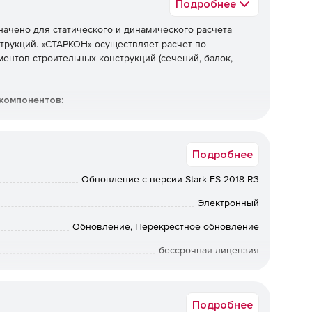
Подробнее
ачено для статического и динамического расчета
трукций. «СТАРКОН» осуществляет расчет по
ентов строительных конструкций (сечений, балок,
 компонентов
:
 моделирования и расчета конструкций зданий и
намических силовых и кинематических воздействиях на
Подробнее
Обновление с версии Stark ES 2018 R3
ния проектами и построения расчетных схем STARK ES.
Электронный
онструирования элементов и узлов строительных
Обновление, Перекрестное обновление
бессрочная лицензия
ентов и узлов металлических конструкций, создания
Коммерческая
ской спецификации стали.
Подробнее
ятор для проектировщиков и инженеров-строителей.