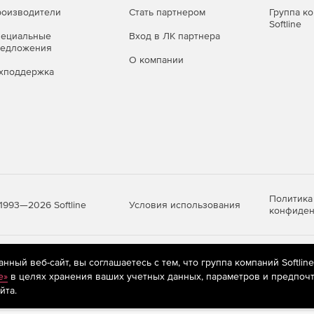
оизводители
Стать партнером
Группа к
Softline
пециальные
Вход в ЛК партнера
редложения
О компании
хподдержка
Политика
Условия использования
1993—2026 Softline
конфиден
яются
рекомендательные технологии
(информационные технологии п
ный веб-сайт, вы соглашаетесь с тем, что группа компаний Softlin
предпочтениям пользователей сети «Интернет», находящихся на те
e»
в целях хранения ваших учетных данных, параметров и предпочт
йта.