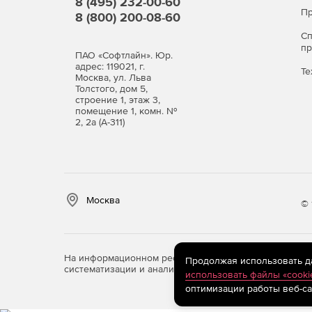
8 (495) 232-00-60
Пр
8 (800) 200-08-60
С
п
ПАО «Софтлайн». Юр.
адрес: 119021, г.
Те
Москва, ул. Льва
Толстого, дом 5,
строение 1, этаж 3,
помещение 1, комн. №
2, 2а (А-311)
Москва
© 
На информационном ресурсе store.softline.ru примен
Продолжая использовать дан
систематизации и анализа сведений, относящихся к 
использовать файлы «cooki
оптимизации работы веб-са