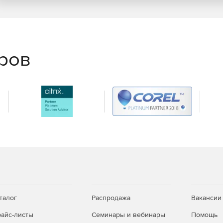
ом числе стальной и неметаллической, включая
горячие клавиши, переименование проектов,
еров
в при изменении свойств в позиционном проекте.
распределенных и гололедных, с поддержкой удобного
появилась возможность формирования «следов» без
ты.
там расчетных схем, экспорт и импорт результатов
вывод арматуры.
тами и копирования результатов в рамках проектов
талог
Распродажа
Вакансии
айс-листы
Семинары и вебинары
Помощь