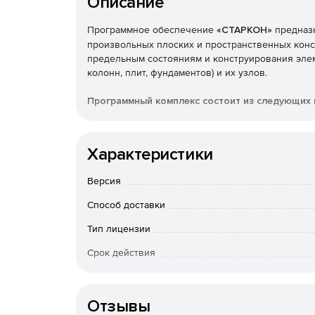
Описание
Программное обеспечение
«СТАРКОН»
предназн
произвольных плоских и пространственных конс
предельным состояниям и конструирования элем
колонн, плит, фундаментов) и их узлов.
Программный комплекс состоит из следующих
ПК STARK ES – используется для численного
сооружений при различных статических и ди
Характеристики
основе метода конечных элементов.
Версия
ПК TouchAt / Poseidon – модули для управле
Способ доставки
ПК ПРУСК – пакет программ для расчета и к
Тип лицензии
конструкций.
Срок действия
ПК Металл – предназначен для расчета элем
Тип организации
ведомости отправочных элементов и техниче
Отзывы
ПК СпИн – электронный справочник-калькул