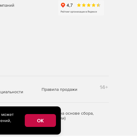
омпаний
14+
Правила продажи
циальности
редоставления информации на основе сбора,
e может
рритории Российской Федерации)
OK
ений,