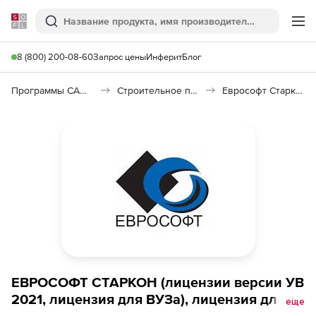
Softline
Поиск
Ме
8 (800) 200-08-60
Запрос цены
Инферит
Блог
Программы САПР и ГИС
Строительное программное обеспечение
Еврософт Старкон
ЕВРОСОФТ СТАРКОН (лицензии версии УВ
2021, лицензия для ВУЗа), лицензия для
еще