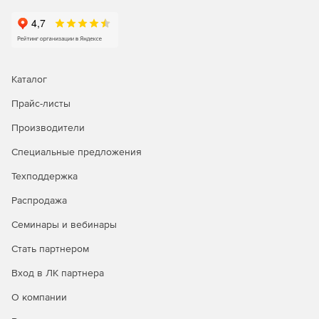
пользователем параметрам в расчетах
железобетонных конструкций.
Поддержка различных свойств арматуры, в том числе
стальной и неметаллической, включая жесткую
арматуру в модуле RCDiagra.
Каталог
Улучшения пользовательского интерфейса: горячие
Прайс-листы
клавиши, переименование проектов, копирование
Производители
параметров.
Специальные предложения
Автоматический выбор аналогичных объектов при
изменении свойств в позиционном проекте.
Техподдержка
Распродажа
Улучшенное задание нагрузок, в том числе
распределенных и гололедных, с поддержкой
Семинары и вебинары
удобного управления через PropertyGrid.
Стать партнером
При генерации конечно-элементной модели
Вход в ЛК партнера
появилась возможность формирования «следов» без
необходимости создавать фиктивные элементы.
О компании
Возможность возврата к предыдущим фрагментам