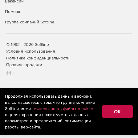
Вакансии
расчетных схем, экспорт и импорт результатов
армирования, а также удобный графический вывод
Помощь
арматуры.
Группа компаний Softline
Расширенные функции управления 3D-элементами и
копирования результатов в рамках проектов FEA.
© 1993—2026 Softline
Условия использования
Политика конфиденциальности
Правила продажи
14+
На информационном ресурсе store.softline.ru применяются
Продолжая использовать данный веб-сайт,
рекомендательные технологии
(информационные технологии
вы соглашаетесь с тем, что группа компаний
предоставления информации на основе сбора,
Softline может
использовать файлы «cookie»
систематизации и анализа сведений, относящихся к
OK
в целях хранения ваших учетных данных,
предпочтениям пользователей сети «Интернет»,
находящихся на территории Российской Федерации)
параметров и предпочтений, оптимизации
работы веб-сайта.