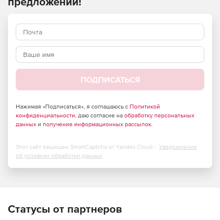
предложений!
сооружений при различных статических и
динамических силовых и кинематических
воздействиях на основе метода конечных элементов.
ПК TouchAt / Poseidon – модули для управления
проектами и построения расчетных схем STARK ES.
ПК ПРУСК – пакет программ для расчета и
ПОДПИСАТЬСЯ
конструирования элементов и узлов строительных
конструкций.
Нажимая «Подписаться», я соглашаюсь с
Политикой
ПК Металл – предназначен для расчета элементов и
конфиденциальности
, даю согласие на
обработку персональных
узлов металлических конструкций, создания
данных
и
получение информационных рассылок
.
ведомости отправочных элементов и технической
спецификации стали.
Этот сайт защищен SmartCaptcha от Yandex Cloud -
Уведомление
об условиях обработки данных
ПК СпИн – электронный справочник-калькулятор для
проектировщиков и инженеров-строителей.
ПК «Одиссей» – программа для обработки
акселерограмм землетрясений и получения
Статусы от партнеров
расчетных параметров сейсмических воздействий.