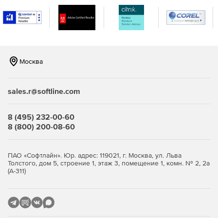
В версии СТАРКОН 2025 (ПК STARK ES) добавлены
ключевые изменения и улучшения:
Проверочный расчет каменных и армокаменных
конструкций по актуальным нормативам СП
Москва
15.13330.2020.
Учет огнестойкости и огнесохранности по СП
sales.r@softline.com
468.1325800.2019 при расчете армирования
железобетонных плит и стен.
8 (495) 232-00-60
Расчет пульсационной составляющей ветровой
8 (800) 200-08-60
нагрузки согласно приложению М к СП 20.13330.2016
с учетом последних изменений.
ПАО «Софтлайн». Юр. адрес: 119021, г. Москва, ул. Льва
Внедрение требований сейсмических норм Армении
Толстого, дом 5, строение 1, этаж 3, помещение 1, комн. № 2, 2а
(А-311)
СНРА 20.04-2020 по нагрузкам и динамическим
коэффициентам.
Обеспечение минимальных значений площади
сечения и процента армирования по заданным