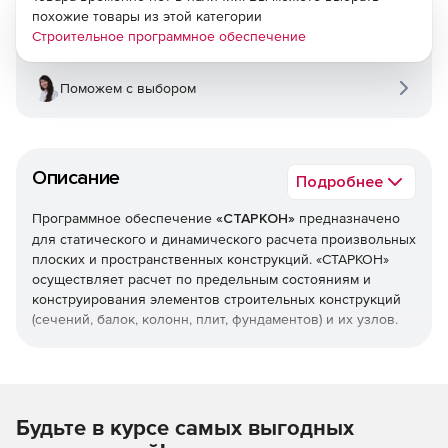
похожие товары из этой категории
Строительное программное обеспечение
Поможем с выбором
Описание
Подробнее
Программное обеспечение
«СТАРКОН»
предназначено
для статического и динамического расчета произвольных
плоских и пространственных конструкций. «СТАРКОН»
осуществляет расчет по предельным состояниям и
конструирования элементов строительных конструкций
(сечений, балок, колонн, плит, фундаментов) и их узлов.
Программный комплекс состоит из следующих
компонентов
:
ПК STARK ES – используется для численного
Будьте в курсе самых выгодных
моделирования и расчета конструкций зданий и