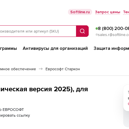
Softline.ru
Запрос цены
Те
8 (800) 200-0
Поиск
sales.r@softline.
ограммы
Антивирусы для организаций
Защита информ
ммное обеспечение
Еврософт Старкон
ческая версия 2025), для
нер ЕВРОСОФТ
ировать ссылку