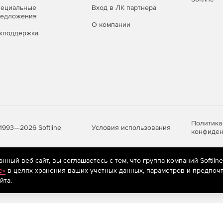
пециальные
Вход в ЛК партнера
редложения
О компании
хподдержка
Политика
Условия использования
1993—2026 Softline
конфиден
ный веб-сайт, вы соглашаетесь с тем, что группа компаний Softlin
яются
рекомендательные технологии
(информационные технологии п
e»
в целях хранения ваших учетных данных, параметров и предпочт
предпочтениям пользователей сети «Интернет», находящихся на те
йта.