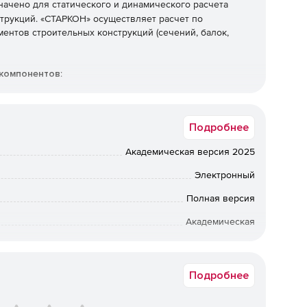
ачено для статического и динамического расчета
трукций. «СТАРКОН» осуществляет расчет по
ентов строительных конструкций (сечений, балок,
 компонентов
:
 моделирования и расчета конструкций зданий и
намических силовых и кинематических воздействиях на
Подробнее
Академическая версия 2025
ния проектами и построения расчетных схем STARK ES.
Электронный
онструирования элементов и узлов строительных
Полная версия
Академическая
ентов и узлов металлических конструкций, создания
Срок доставки: 1-3 раб.дн. Softline.
ской спецификации стали.
Подробнее
ятор для проектировщиков и инженеров-строителей.