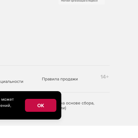
14+
Правила продажи
циальности
e может
редоставления информации на основе сбора,
OK
ений,
рритории Российской Федерации)