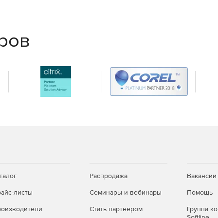
горячие клавиши, переименование проектов,
еров
в при изменении свойств в позиционном проекте.
распределенных и гололедных, с поддержкой удобного
появилась возможность формирования «следов» без
ты.
там расчетных схем, экспорт и импорт результатов
вывод арматуры.
тами и копирования результатов в рамках проектов
талог
Распродажа
Вакансии
айс-листы
Семинары и вебинары
Помощь
оизводители
Стать партнером
Группа к
Softline