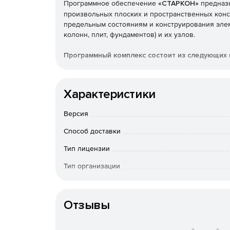
Программное обеспечение
«СТАРКОН»
предназн
произвольных плоских и пространственных конс
предельным состояниям и конструирования элем
колонн, плит, фундаментов) и их узлов.
Программный комплекс состоит из следующих
ПК STARK ES – используется для численного
сооружений при различных статических и ди
Характеристики
основе метода конечных элементов.
Версия
ПК TouchAt / Poseidon – модули для управле
Способ доставки
ПК ПРУСК – пакет программ для расчета и к
Тип лицензии
конструкций.
Тип организации
ПК Металл – предназначен для расчета элем
Особенности доставки
ведомости отправочных элементов и техниче
Отзывы
ПК СпИн – электронный справочник-калькул