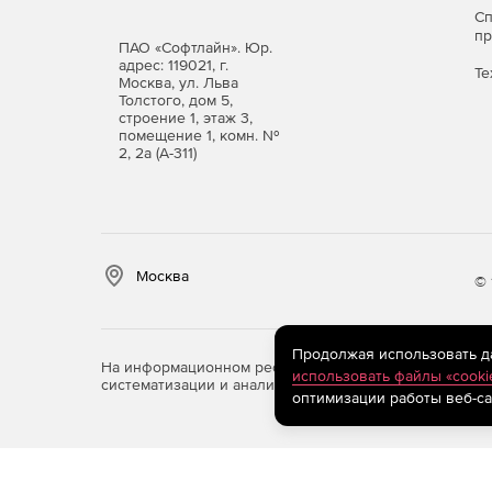
С
п
ПАО «Софтлайн». Юр.
адрес: 119021, г.
Те
Москва, ул. Льва
Толстого, дом 5,
строение 1, этаж 3,
помещение 1, комн. №
2, 2а (А-311)
Москва
© 
Продолжая использовать дан
На информационном ресурсе store.softline.ru примен
использовать файлы «cooki
систематизации и анализа сведений, относящихся к 
оптимизации работы веб-са