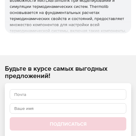
возможности MATLAB/Simulink при моделировании и
симуляции термодинамических систем. Thermolib
основывается на фундаментальных расчетах
термодинамических свойств и состояний, предоставляет
множество компонентов для настройки всей
термодинамической системы, включая такие компоненты,
как трубы, теплообменники, компрессоры и насосы,
химические реакторы, горелки, резервуары, вентили,
рассекатели, смесители и более комплексные
подсистемы, например, батареи топливных элементов и т.
п.
Будьте в курсе самых выгодных
Thermolib является оптимальным инструментом
предложений!
моделирования термодинамических систем –
вентиляции, кондиционирования, холодоснабжения,
отопления, генерации мощности, теплонасосов,
холодильных установок, топливных элементов и др.
Thermolib легко интегрируется со средствами MathWorks,
используемыми для разработки на основе моделей,
быстрого прототипирования управляющих алгоритмов и
ПОДПИСАТЬСЯ
симуляций программно-аппаратного моделирования.
Поэтому инженеры могут проектировать собственные