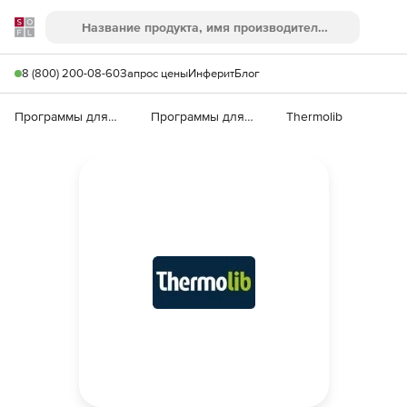
Softline
Поиск
Ме
8 (800) 200-08-60
Запрос цены
Инферит
Блог
Программы для образования и науки
Программы для научных расчетов
Thermolib