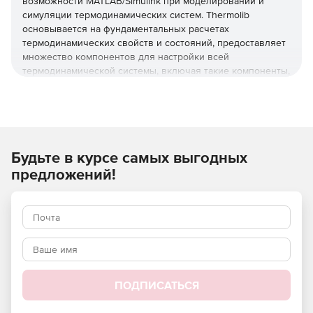
возможности MATLAB/Simulink при моделировании и
симуляции термодинамических систем. Thermolib
основывается на фундаментальных расчетах
термодинамических свойств и состояний, предоставляет
множество компонентов для настройки всей
термодинамической системы, включая такие компоненты,
как трубы, теплообменники, компрессоры и насосы,
химические реакторы, горелки, резервуары, вентили,
рассекатели, смесители и более комплексные
подсистемы, например, батареи топливных элементов и т.
п.
Будьте в курсе самых выгодных
Thermolib является оптимальным инструментом
предложений!
моделирования термодинамических систем –
вентиляции, кондиционирования, холодоснабжения,
отопления, генерации мощности, теплонасосов,
холодильных установок, топливных элементов и др.
Thermolib легко интегрируется со средствами MathWorks,
используемыми для разработки на основе моделей,
быстрого прототипирования управляющих алгоритмов и
ПОДПИСАТЬСЯ
симуляций программно-аппаратного моделирования.
Поэтому инженеры могут проектировать собственные