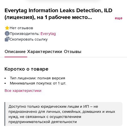
Everytag Information Leaks Detection, ILD
(лицензия), на 1 рабочее место
еще
Пользователя на 12 месяцев
Нет отзывов
использования включая гарантийные
Производитель:
Everytag
обязательства на период использования
Скопировать ссылку
Описание
Характеристики
Отзывы
Коротко о товаре
Тип лицензии: полная версия
Минимальная покупка: от 1 шт.
Все характеристики
Доступно только юридическим лицам и ИП – не
предназначено для личных, семейных, домашних и иных
нужд, не связанных с осуществлением
предпринимательской деятельности