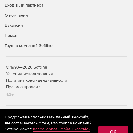
Вход в ЛК партнера
О компании
Вакансии
Помощь
Группа компаний Softline
© 1993—2026 Softline
Условия использования
Политика конфиденциальности
Правила продажи
14+
На информационном ресурсе store.softline.ru применяются
Продолжая использовать данный веб-сайт,
рекомендательные технологии
(информационные технологии
вы соглашаетесь с тем, что группа компаний
предоставления информации на основе сбора,
Softline может
использовать файлы «cookie»
систематизации и анализа сведений, относящихся к
OK