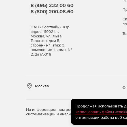
8 (495) 232-00-60
Пр
8 (800) 200-08-60
С
п
ПАО «Софтлайн». Юр.
адрес: 119021, г.
Те
Москва, ул. Льва
Толстого, дом 5,
строение 1, этаж 3,
помещение 1, комн. №
2, 2а (А-311)
Москва
© 
Продолжая использовать дан
На информационном ресурсе store.softline.ru примен
использовать файлы «cooki
систематизации и анализа сведений, относящихся к 
оптимизации работы веб-са