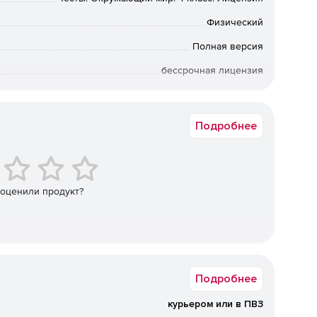
Физический
ьного усвоения знаний
Полная версия
бессрочная лицензия
ение, установление соответствия)
Академическая, Государственная, Коммерческая
ния результатов работы.
Подробнее
 оценили продукт?
Подробнее
курьером или в ПВЗ