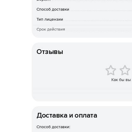
Интерактивные учебные материалы включают:
Способ доставки
тематические и итоговые тесты для контрол
Тип лицензии
Срок действия
практический тренинг (классификация, обобщ
Тип организации
задания с обратной связью функцию сохране
Отзывы
Как бы вы
Доставка и оплата
Способ доставки: