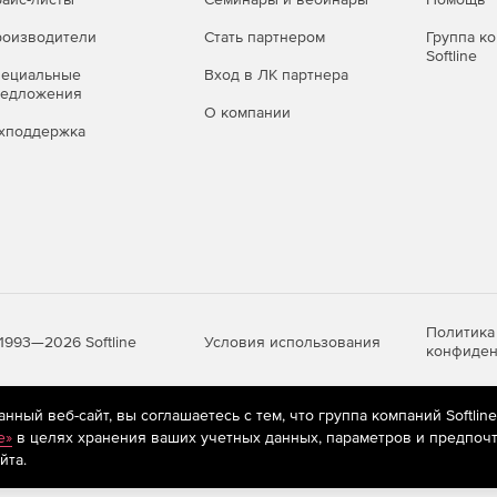
оизводители
Стать партнером
Группа к
Softline
пециальные
Вход в ЛК партнера
редложения
О компании
хподдержка
Политика
Условия использования
1993—2026 Softline
конфиден
ный веб-сайт, вы соглашаетесь с тем, что группа компаний Softlin
яются
рекомендательные технологии
(информационные технологии п
e»
в целях хранения ваших учетных данных, параметров и предпочт
предпочтениям пользователей сети «Интернет», находящихся на те
йта.