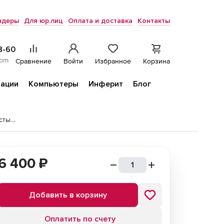
ндеры
Для юр.лиц
Оплата и доставка
Контакты
8-60
com
Сравнение
Войти
Избранное
Корзина
ации
Компьютеры
Инферит
Блог
Наглядная начальная школа. Сетевая версия. Тесты. Окружающий мир. 1 - 4 классы
6 400
₽
Добавить в корзину
Оплатить по счету