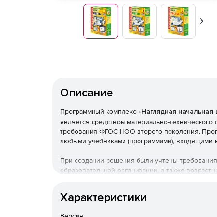
Впер
Описание
Программный комплекс
«Наглядная начальная 
является средством материально-технического
требования ФГОС НОО второго поколения. Прог
любыми учебниками (программами), входящими 
При создании решения были учтены требования
образовательной организации, а также возраст
учащихся начальной школы. Красочность, интер
познавательную деятельность учащихся, чёткая
Характеристики
экономить учебное время, организовать работу
ученика.
Версия