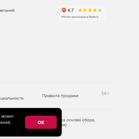
омпаний
14+
Правила продажи
циальности
e может
редоставления информации на основе сбора,
OK
ений,
рритории Российской Федерации)