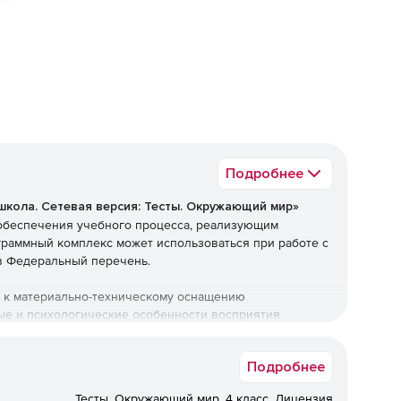
ед
Подробнее
школа.​ Сетевая версия: Тесты. Окружающий мир»
 обеспечения учебного процесса, реализующим
раммный комплекс может использоваться при работе с
в Федеральный перечень.
 к материально-техническому оснащению
ные и психологические особенности восприятия
активность, звуковое оформление активизирует
 методическая организация позволяет учителю
Подробнее
 с учетом индивидуальных особенностей каждого
Тесты. Окружающий мир. 4 класс. Лицензия