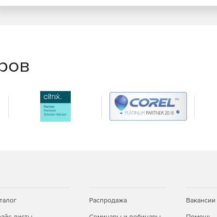
еров
талог
Распродажа
Вакансии
айс-листы
Семинары и вебинары
Помощь