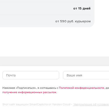
от 15 дней
от 590 руб. курьером
Нажимая «Подписаться», я соглашаюсь с
Политикой конфиденциальности
, д
получение информационных рассылок
.
Этот сайт защищен SmartCaptcha от Yandex Cloud -
Уведомление об условия